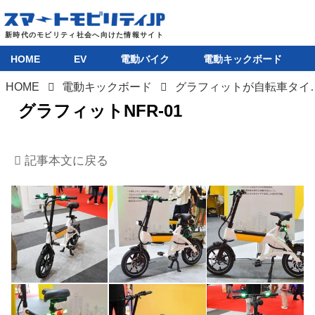
HOME
EV
電動バイク
電動キックボード
HOME
電動キックボード
グラフィットが自転車タイプの特定小型原付「NFR-
グラフィットNFR-01
HOME
記事本文に戻る
EV
電動バイク
電動キックボード
ライフスタイル
テクノロジー