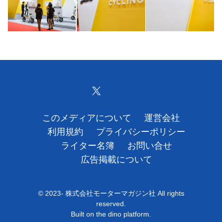
このメディアについて
運営会社
利用規約
プライバシーポリシー
ライター名簿
お問い合せ
広告掲載について
© 2023- 株式会社モーターマガジン社 All rights
reserved.
Built on
the dino platform
.