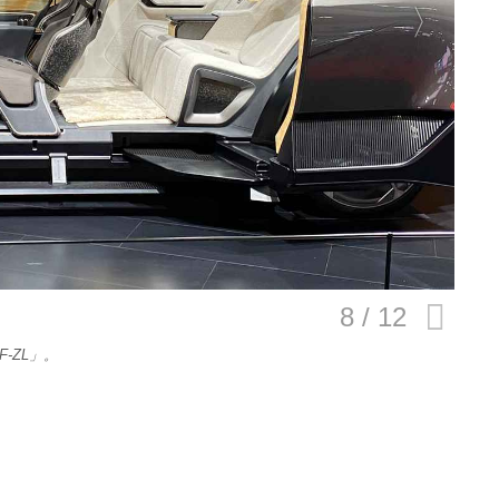
E
バイク
キックボード
フスタイル
ノロジー
-ZL」。
メディアについて
会社