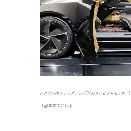
HOM
EV
電動
電動
ライ
テク
レクサスのフラッグシップEVのコンセプトモデル「LF
この
記事本文に戻る
運営