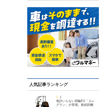
免許いらない四輪EV「エレ
グラン」が登場。航続距離