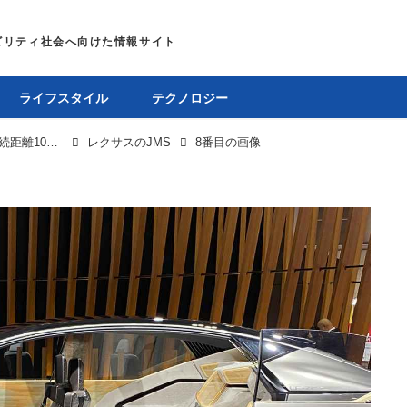
ライフスタイル
テクノロジー
JMSは明日から一般公開、レクサスの見どころは航続距離1000kmのLF-ZC、EVらしいスペース効率の良さにも注目
レクサスのJMS
8番目の画像