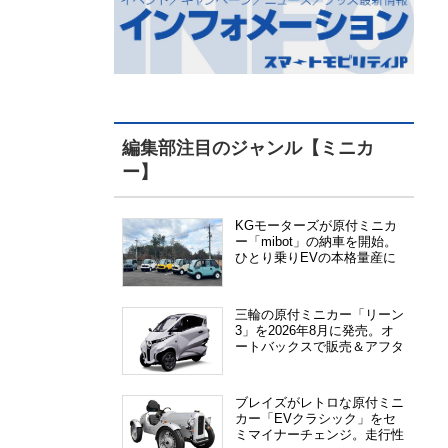
編集部注目のジャンル【ミニカ
ー】
KGモーターズが原付ミニカ
ー「mibot」の納車を開始。
ひとり乗りEVの本格量産に
向けた準備が進む
三輪の原付ミニカー「リーン
3」を2026年8月に発売。オ
ートバックスで販売＆アフタ
ーサービス提供、さらにメー
カー直販も検討中
ブレイズがレトロな原付ミニ
カー「EVクラシック」をセ
ミマイナーチェンジ。走行性