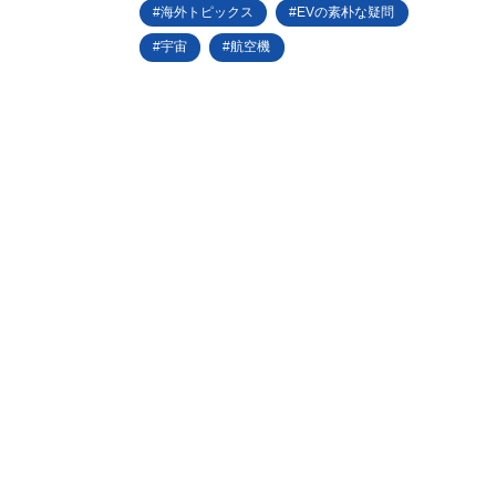
海外トピックス
EVの素朴な疑問
宇宙
航空機