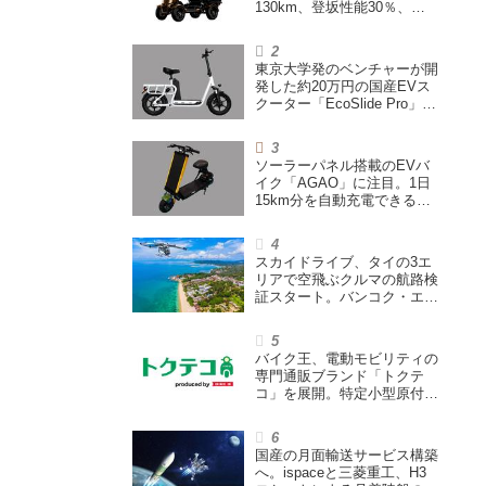
130km、登坂性能30％、
200L超えの積載スペースを
備えた特定小型原付
東京大学発のベンチャーが開
発した約20万円の国産EVス
クーター「EcoSlide Pro」が
登場。600Wモーター搭載の
ハイパワー特定小型原付
ソーラーパネル搭載のEVバ
イク「AGAO」に注目。1日
15km分を自動充電できる
「走る蓄電池」
スカイドライブ、タイの3エ
リアで空飛ぶクルマの航路検
証スタート。バンコク・エア
ウェイズと提携し事業化を目
指す
バイク王、電動モビリティの
専門通販ブランド「トクテ
コ」を展開。特定小型原付や
シニアカーなどを販売
国産の月面輸送サービス構築
へ。ispaceと三菱重工、H3