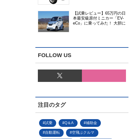
能、安全性、視認性が向上
【試乗レビュー】65万円の日
本最安級原付ミニカー「EV-
eCo」に乗ってみた！ 大胆に
割り切った1人乗りの超小型
EV
FOLLOW US
注目のタグ
試乗
Q＆A
補助金
自動運転
空飛ぶクルマ