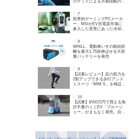
ロケットによる月着陸船の打
ち上げ輸送サービス契約を締
結
世界的ゲーミングPCメーカ
ー、MSIがEV充電器市場に
参入した背景にあった冷却技
術とは【MSIの挑戦／第1
回】
WHILL、電動車いすの航続距
離を最大1.75倍伸ばせる大容
量バッテリーを発売
【試着レビュー】足の筋力を
2割アップできる歩行アシス
トスーツ「WIM S」を検証。
「足版のシックスパッド」と
も言われる理由を探る
【試乗】約50万円で買える免
許不要のミニEV「ブルージ
ェー」がまもなく発売。自転
車サイズの屋根付き四輪特定
小型原付で、FCEVモデルも
展開