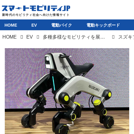
HOME
EV
電動バイク
電動キックボード
HOME
EV
多種多様なモビリティを展示、JMS 2023のブースではスズキの底力が感じられるはずだ
スズキ
HOME
EV
電動バイク
電動キックボード
ライフスタイル
テクノロジー
このメディアについて