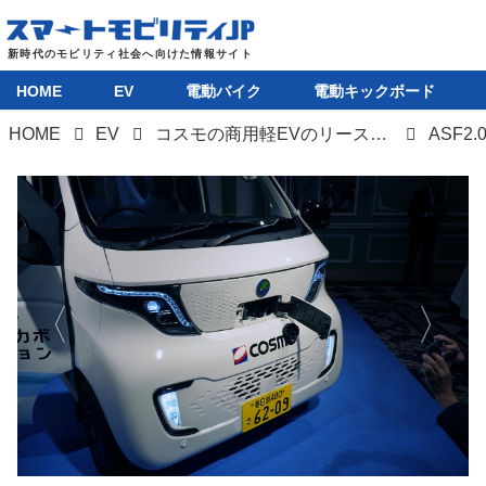
HOME
EV
電動バイク
電動キックボード
HOME
EV
コスモの商用軽EVのリースに採用された「ASF2.0」を試乗、至れり尽くせりの装備に感心
ASF2.
HOME
EV
電動バイク
電動キックボード
ライフスタイル
テクノロジー
このメディアについて