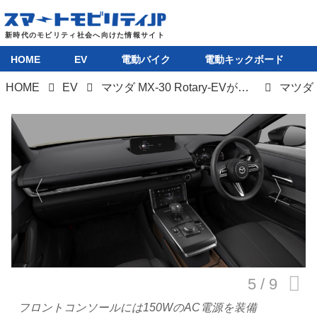
HOME
EV
電動バイク
電動キックボード
HOME
EV
マツダ MX-30 Rotary-EVが発売に。ロータリーエンジンを発電機として搭載
マツダ M
HOME
EV
電動バイク
電動キックボード
ライフスタイル
テクノロジー
このメディアについて
フロントコンソールには150WのAC電源を装備