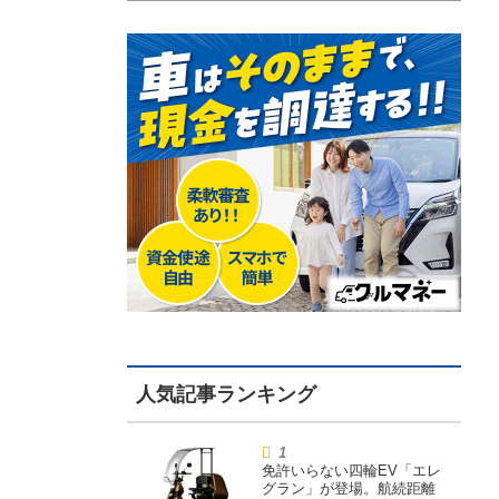
免許いらない四輪EV「エレ
グラン」が登場。航続距離