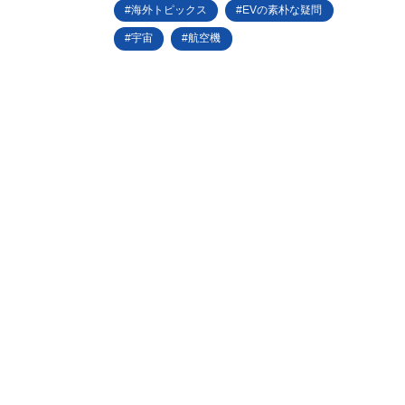
海外トピックス
EVの素朴な疑問
宇宙
航空機