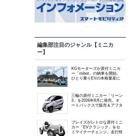
編集部注目のジャンル【ミニカ
ー】
KGモーターズが原付ミニカ
ー「mibot」の納車を開始。
ひとり乗りEVの本格量産に
向けた準備が進む
三輪の原付ミニカー「リーン
3」を2026年8月に発売。オ
ートバックスで販売＆アフタ
ーサービス提供、さらにメー
カー直販も検討中
ブレイズがレトロな原付ミニ
カー「EVクラシック」をセ
ミマイナーチェンジ。走行性