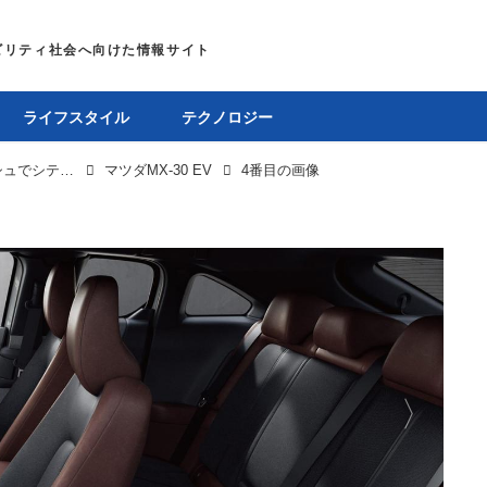
ライフスタイル
テクノロジー
【2023最新EV図鑑 マツダMX-30 EV】スタイリッシュでシティユースがよく似合うマツダ初のEV
マツダMX-30 EV
4番目の画像