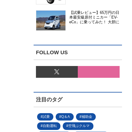
能、安全性、視認性が向上
【試乗レビュー】65万円の日
本最安級原付ミニカー「EV-
eCo」に乗ってみた！ 大胆に
割り切った1人乗りの超小型
EV
FOLLOW US
注目のタグ
試乗
Q＆A
補助金
自動運転
空飛ぶクルマ