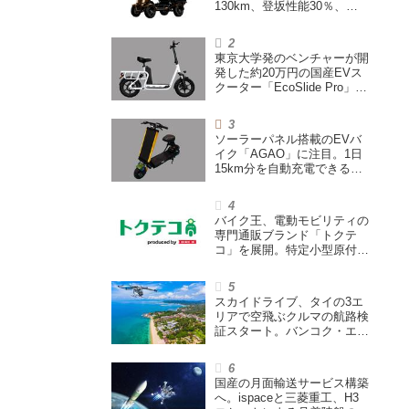
130km、登坂性能30％、
200L超えの積載スペースを
備えた特定小型原付
東京大学発のベンチャーが開
発した約20万円の国産EVス
クーター「EcoSlide Pro」が
登場。600Wモーター搭載の
ハイパワー特定小型原付
ソーラーパネル搭載のEVバ
イク「AGAO」に注目。1日
15km分を自動充電できる
「走る蓄電池」
バイク王、電動モビリティの
専門通販ブランド「トクテ
コ」を展開。特定小型原付や
シニアカーなどを販売
スカイドライブ、タイの3エ
リアで空飛ぶクルマの航路検
証スタート。バンコク・エア
ウェイズと提携し事業化を目
指す
国産の月面輸送サービス構築
へ。ispaceと三菱重工、H3