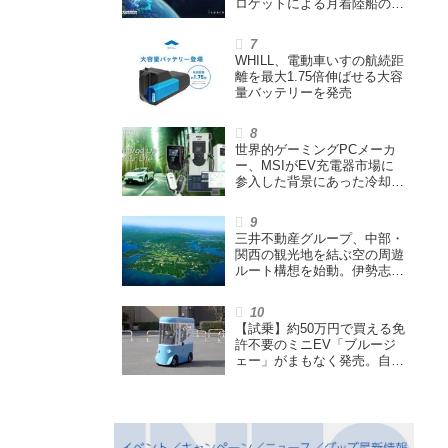
ロケットによる月着陸船の打
ち上げ輸送サービス契約を締
結
WHILL、電動車いすの航続距
離を最大1.75倍伸ばせる大容
量バッテリーを発売
世界的ゲーミングPCメーカ
ー、MSIがEV充電器市場に
参入した背景にあった冷却技
術とは【MSIの挑戦／第1
回】
三井不動産グループ、中部・
関西の観光地を結ぶ空の周遊
ルート構想を始動。伊勢志摩
エリア中核に空飛ぶクルマ運
航を検証
【試乗】約50万円で買える免
許不要のミニEV「ブルージ
ェー」がまもなく発売。自転
車サイズの屋根付き四輪特定
小型原付で、FCEVモデルも
展開