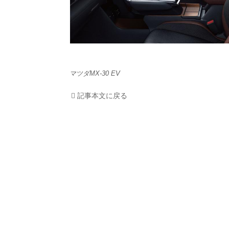
HOM
EV
マツダMX-30 EV
電動
記事本文に戻る
電動
ライ
テク
この
運営