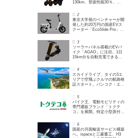
130km、登坂性能30％、
200L超えの積載スペースを
備えた特定小型原付
東京大学発のベンチャーが開
発した約20万円の国産EVス
クーター「EcoSlide Pro」が
登場。600Wモーター搭載の
ハイパワー特定小型原付
ソーラーパネル搭載のEVバ
イク「AGAO」に注目。1日
15km分を自動充電できる
「走る蓄電池」
スカイドライブ、タイの3エ
リアで空飛ぶクルマの航路検
証スタート。バンコク・エア
ウェイズと提携し事業化を目
指す
バイク王、電動モビリティの
専門通販ブランド「トクテ
コ」を展開。特定小型原付や
シニアカーなどを販売
国産の月面輸送サービス構築
へ。ispaceと三菱重工、H3