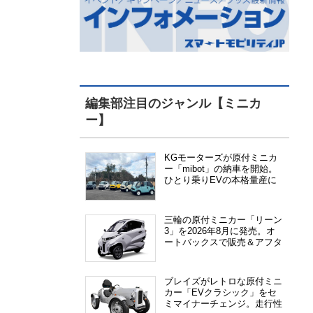
編集部注目のジャンル【ミニカ
ー】
KGモーターズが原付ミニカ
ー「mibot」の納車を開始。
ひとり乗りEVの本格量産に
向けた準備が進む
三輪の原付ミニカー「リーン
3」を2026年8月に発売。オ
ートバックスで販売＆アフタ
ーサービス提供、さらにメー
カー直販も検討中
ブレイズがレトロな原付ミニ
カー「EVクラシック」をセ
ミマイナーチェンジ。走行性