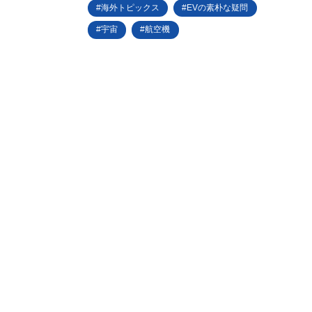
海外トピックス
EVの素朴な疑問
宇宙
航空機