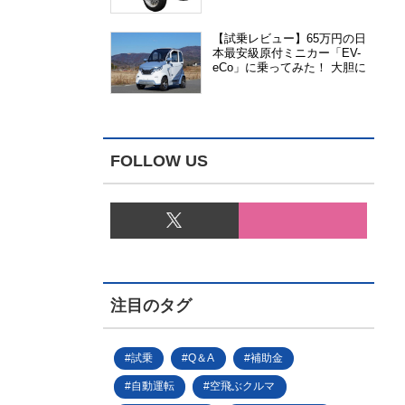
能、安全性、視認性が向上
【試乗レビュー】65万円の日
本最安級原付ミニカー「EV-
eCo」に乗ってみた！ 大胆に
割り切った1人乗りの超小型
EV
FOLLOW US
注目のタグ
試乗
Q＆A
補助金
自動運転
空飛ぶクルマ