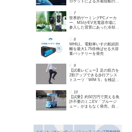
ロケットによる月着陸船の打
ち上げ輸送サービス契約を締
結
世界的ゲーミングPCメーカ
ー、MSIがEV充電器市場に
参入した背景にあった冷却技
術とは【MSIの挑戦／第1
回】
WHILL、電動車いすの航続距
離を最大1.75倍伸ばせる大容
量バッテリーを発売
【試着レビュー】足の筋力を
2割アップできる歩行アシス
トスーツ「WIM S」を検証。
「足版のシックスパッド」と
も言われる理由を探る
【試乗】約50万円で買える免
許不要のミニEV「ブルージ
ェー」がまもなく発売。自転
車サイズの屋根付き四輪特定
小型原付で、FCEVモデルも
展開