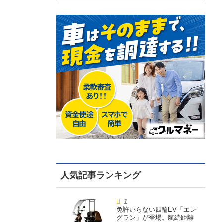
免許いらない四輪EV「エレ
グラン」が登場。航続距離