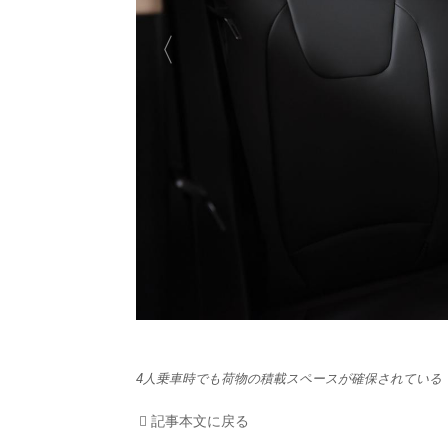
HOM
EV
電動
電動
ライ
テク
この
4人乗車時でも荷物の積載スペースが確保されている
運営
記事本文に戻る
利用