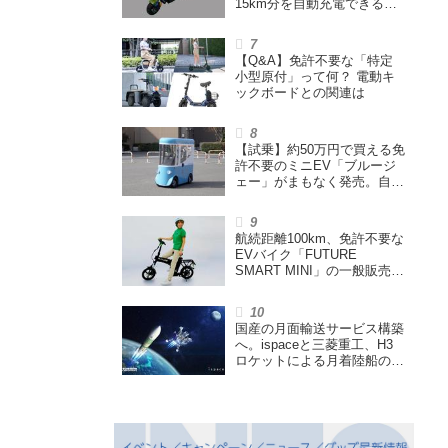
15km分を自動充電できる
「走る蓄電池」
【Q&A】免許不要な「特定
小型原付」って何？ 電動キ
ックボードとの関連は
【試乗】約50万円で買える免
許不要のミニEV「ブルージ
ェー」がまもなく発売。自転
車サイズの屋根付き四輪特定
小型原付で、FCEVモデルも
展開
航続距離100km、免許不要な
EVバイク「FUTURE
SMART MINI」の一般販売ス
タート。折りたたみできるハ
イスペック特定小型原付
国産の月面輸送サービス構築
へ。ispaceと三菱重工、H3
ロケットによる月着陸船の打
ち上げ輸送サービス契約を締
結