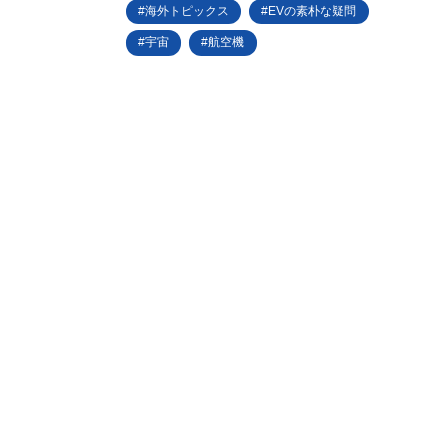
海外トピックス
EVの素朴な疑問
宇宙
航空機