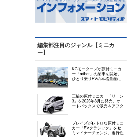
編集部注目のジャンル【ミニカ
ー】
KGモーターズが原付ミニカ
ー「mibot」の納車を開始。
ひとり乗りEVの本格量産に
向けた準備が進む
三輪の原付ミニカー「リーン
3」を2026年8月に発売。オ
ートバックスで販売＆アフタ
ーサービス提供、さらにメー
カー直販も検討中
ブレイズがレトロな原付ミニ
カー「EVクラシック」をセ
ミマイナーチェンジ。走行性