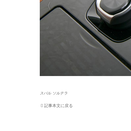
HOM
EV
電動
電動
ライ
テク
スバル ソルテラ
この
記事本文に戻る
運営
利用