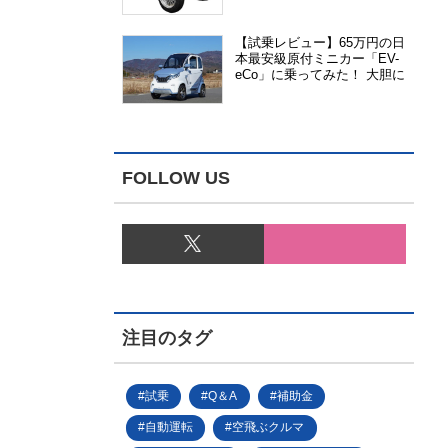
能、安全性、視認性が向上
【試乗レビュー】65万円の日
本最安級原付ミニカー「EV-
eCo」に乗ってみた！ 大胆に
割り切った1人乗りの超小型
EV
FOLLOW US
注目のタグ
試乗
Q＆A
補助金
自動運転
空飛ぶクルマ