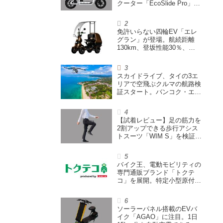
クーター「EcoSlide Pro」が
登場。600Wモーター搭載の
ハイパワー特定小型原付
免許いらない四輪EV「エレ
グラン」が登場。航続距離
130km、登坂性能30％、
200L超えの積載スペースを
備えた特定小型原付
スカイドライブ、タイの3エ
リアで空飛ぶクルマの航路検
証スタート。バンコク・エア
ウェイズと提携し事業化を目
指す
【試着レビュー】足の筋力を
2割アップできる歩行アシス
トスーツ「WIM S」を検証。
「足版のシックスパッド」と
も言われる理由を探る
バイク王、電動モビリティの
専門通販ブランド「トクテ
コ」を展開。特定小型原付や
シニアカーなどを販売
ソーラーパネル搭載のEVバ
イク「AGAO」に注目。1日