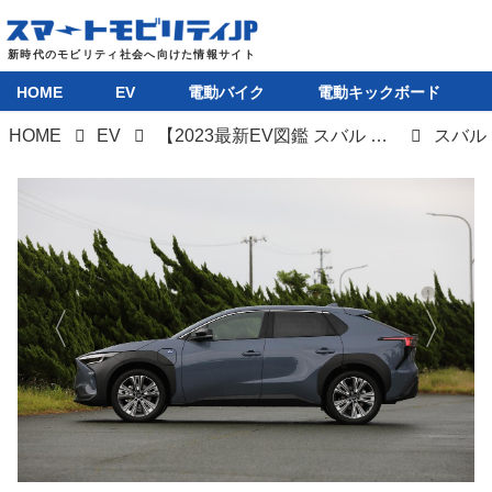
HOME
EV
電動バイク
電動キックボード
HOME
EV
【2023最新EV図鑑 スバル ソルテラ】トヨタと共同開発の本格EVは走りへのこだわりが特徴的
スバル
HOME
EV
電動バイク
電動キックボード
ライフスタイル
テクノロジー
このメディアについて