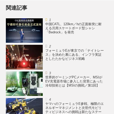
関連記事
中国CATL、120km／hの正面衝突に耐
える汎用スケートボード型シャシ
「Bedrock」を発売
フォーミュラEが東京での「ナイトレー
ス」を決めた裏にある、インフラ実証
としたたかなビジネス戦略
世界的ゲーミングPCメーカー、MSIが
EV充電器市場に参入した背景にあった
冷却技術とは【MSIの挑戦／第1回】
ヤマハのフォーミュラE参戦、極限のエ
ネルギーマネジメントと次世代モビリ
ティビジネスへの挑戦は新たなステー