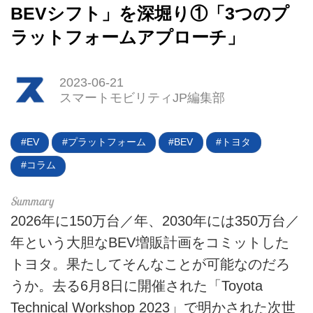
BEVシフト」を深堀り①「3つのプ
ラットフォームアプローチ」
HOME
EV
2023-06-21
スマートモビリティJP編集部
電動バイク
EV
プラットフォーム
BEV
トヨタ
電動キックボード
コラム
ライフスタイル
テクノロジー
2026年に150万台／年、2030年には350万台／
年という大胆なBEV増販計画をコミットした
このメディアについて
トヨタ。果たしてそんなことが可能なのだろ
運営会社
うか。去る6月8日に開催された「Toyota
Technical Workshop 2023」で明かされた次世
利用規約