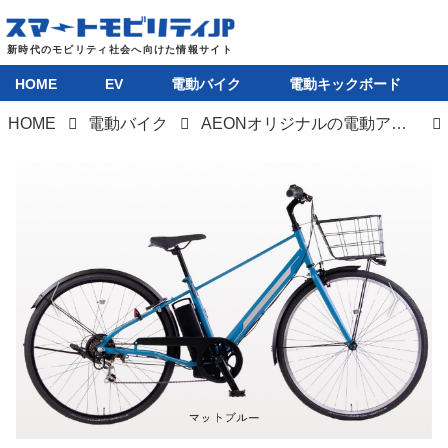
HOME
EV
電動バイク
電動キックボード
HOME
電動バイク
AEONオリジナルの電動アシスト自転車「WILLGOクロス」「WILLGOタウン」が新登場
HOME
EV
電動バイク
電動キックボード
ライフスタイル
テクノロジー
このメディアについて