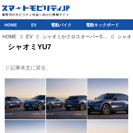
HOME
EV
電動バイク
電動キックボード
HOME
EV
シャオミがクロスオーバーSUV「YU7」を電撃公開。その先にはEREVのSUVミニバン登場も控える
シャオ
シャオミYU7
HOME
記事本文に戻る
EV
電動バイク
電動キックボード
ライフスタイル
テクノロジー