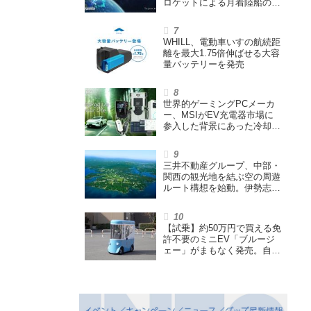
ロケットによる月着陸船の打
ち上げ輸送サービス契約を締
結
WHILL、電動車いすの航続距
離を最大1.75倍伸ばせる大容
量バッテリーを発売
世界的ゲーミングPCメーカ
ー、MSIがEV充電器市場に
参入した背景にあった冷却技
術とは【MSIの挑戦／第1
回】
三井不動産グループ、中部・
関西の観光地を結ぶ空の周遊
ルート構想を始動。伊勢志摩
エリア中核に空飛ぶクルマ運
航を検証
【試乗】約50万円で買える免
許不要のミニEV「ブルージ
ェー」がまもなく発売。自転
車サイズの屋根付き四輪特定
小型原付で、FCEVモデルも
展開