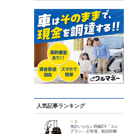
免許いらない四輪EV「エレ
グラン」が登場。航続距離