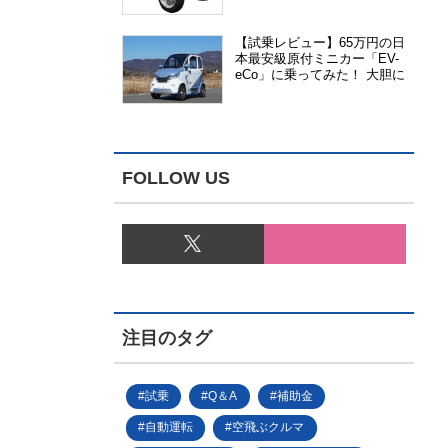
能、安全性、視認性が向上
【試乗レビュー】65万円の日
本最安級原付ミニカー「EV-
eCo」に乗ってみた！ 大胆に
割り切った1人乗りの超小型
EV
FOLLOW US
注目のタグ
試乗
Q＆A
補助金
自動運転
空飛ぶクルマ