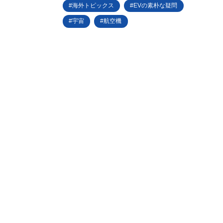
海外トピックス
EVの素朴な疑問
宇宙
航空機