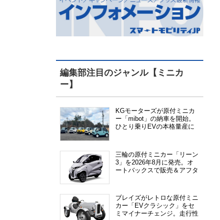
編集部注目のジャンル【ミニカ
ー】
KGモーターズが原付ミニカ
ー「mibot」の納車を開始。
ひとり乗りEVの本格量産に
向けた準備が進む
三輪の原付ミニカー「リーン
3」を2026年8月に発売。オ
ートバックスで販売＆アフタ
ーサービス提供、さらにメー
カー直販も検討中
ブレイズがレトロな原付ミニ
カー「EVクラシック」をセ
ミマイナーチェンジ。走行性