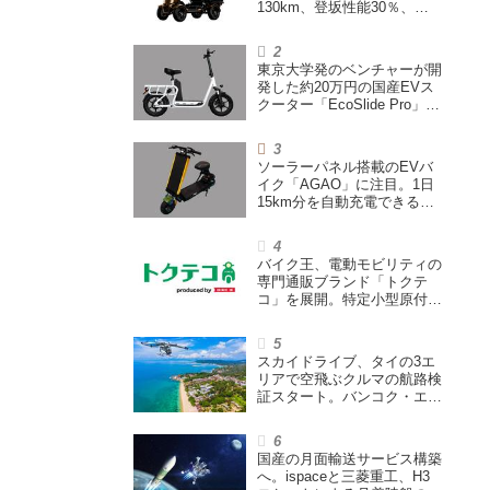
130km、登坂性能30％、
200L超えの積載スペースを
備えた特定小型原付
東京大学発のベンチャーが開
発した約20万円の国産EVス
クーター「EcoSlide Pro」が
登場。600Wモーター搭載の
ハイパワー特定小型原付
ソーラーパネル搭載のEVバ
イク「AGAO」に注目。1日
15km分を自動充電できる
「走る蓄電池」
バイク王、電動モビリティの
専門通販ブランド「トクテ
コ」を展開。特定小型原付や
シニアカーなどを販売
スカイドライブ、タイの3エ
リアで空飛ぶクルマの航路検
証スタート。バンコク・エア
ウェイズと提携し事業化を目
指す
国産の月面輸送サービス構築
へ。ispaceと三菱重工、H3