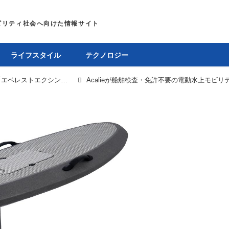
ライフスタイル
テクノロジー
Acalieが電動水上モビリティを発売。「エベレストエクシング」から3モデル
Acalieが船舶検査・免許不要の電動水上モビ