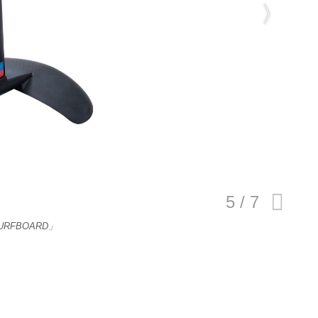
E
バイク
キックボード
フスタイル
ノロジー
FBOARD」
メディアについて
会社
規約