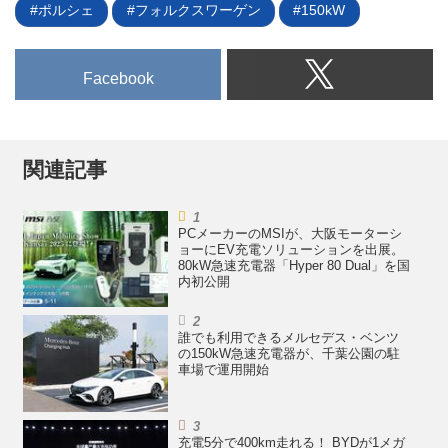
ポルシェ
フォルクスワーゲン
150kW
Facebook
関連記事
PCメーカーのMSIが、大阪モーターシ
ョーにEV充電ソリューションを出展。
80kW急速充電器「Hyper 80 Dual」を国
内初公開
誰でも利用できるメルセデス・ベンツ
の150kW急速充電器が、千葉公園の駐
車場で運用開始
充電5分で400km走れる！ BYDが1メガ