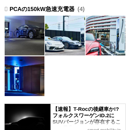
PCAの150kW急速充電器
4
【速報】T-Rocの後継車か!?
フォルクスワーゲンID.2に
SUVバージョンが存在するこ
とを予告 - スマートモビリテ