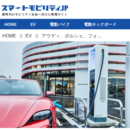
HOME
EV
電動バイク
電動キックボード
HOME
EV
アウディ、ポルシェ、フォルクスワーゲンのEVオーナー向け、150kW急速充電器が稼働開始。設置箇所はさらに拡大