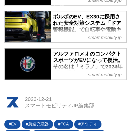
smart-mobility.jp
ィJP
12月14日（現地時間）、フォル
ボルボのEV、EX30に採用さ
クスワーゲンが近日中に公開され
れた安全対策システム「ドア
るとみられる「ID.2 all SUVコン
警報機能」で自転車や電動キ
セプトカー」と銘打ったティーザ
ックボードとの事故を予防 -
smart-mobility.jp
ー画像を公開した。ベースとなる
スマートモビリティJP
「ID.2 all」は2023年3月に最初の
2023年12月14日、ボルボ・カ
アルファロメオのコンパクト
コンセプトとして詳細な情報とと
ー・ジャパンは新型EV「EX30」
スポーツがEVになって復活。
もに公開、同年9月にはハイパフ
に採用された安全対策の新システ
その名は「ミラノ」で2024年
ォーマンスモデル「GTI」のコン
ム「ドア警報機能」のデモンスト
4月に発表 - スマートモビリテ
セプトモデルも披露された。今回
smart-mobility.jp
レーションを開催した。
ィJP
のSUVモデルの追加で、ID.2はか
つての「ポロ」黄金期になぞらえ
2023年12月15日、ステランティ
たラインナップが構築されること
ス（Stellantis N.V.）はアルファ
2023-12-21
が明らかになった。（タイトル写
ロメオブランドの新型EVであ
スマートモビリティJP編集部
真は公開された画像）
り、スポーツアーバンビークルで
ある「ミラノ（Milano）」の存在
を明らかにした。
EV
急速充電器
PCA
アウディ