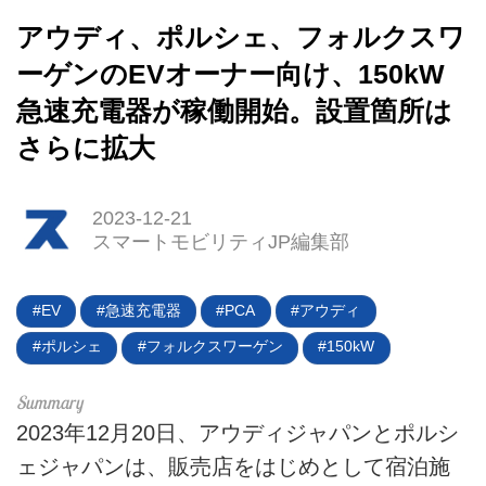
アウディ、ポルシェ、フォルクスワ
HOME
ーゲンのEVオーナー向け、150kW
EV
急速充電器が稼働開始。設置箇所は
電動バイク
さらに拡大
電動キックボード
2023-12-21
スマートモビリティJP編集部
ライフスタイル
テクノロジー
EV
急速充電器
PCA
アウディ
このメディアについて
ポルシェ
フォルクスワーゲン
150kW
運営会社
2023年12月20日、アウディジャパンとポルシ
利用規約
ェジャパンは、販売店をはじめとして宿泊施