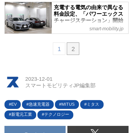
着）。現状はCHAdeMO1.0と1.2
ンドへ行く必要はないが、充電を
充電する電気の由来で異なる
が混在しているが、これからどう
しなければならない。それはどこ
料金設定、「パワーエックス
なっていくのだろうか。
でどうやってするのか。そもそも
チャージステーション」開始
普通充電と急速充電というふたつ
- スマートモビリティJP
smart-mobility.jp
の方法があるとのことだが、これ
大容量バッテリーを搭載するEV
はどのように違うのか。素朴な疑
が増えてきた一方で、既存の急速
問に答えます。（タイトル写真は
1
2
充電インフラではそのポテンシャ
左が普通充電器、右が急速充電
ルを享受できないケースも多い。
器）
また、使用料が実際に充電した電
気量ではなく利用時間を併用して
計算されることで不公平感を覚え
2023-12-01
るオーナーも少なくない。そんな
スマートモビリティJP編集部
EVオーナーの不満を解消する新
しい急速充電サービスが登場し
EV
急速充電器
MITUS
ミタス
た。（タイトル写真は目黒セント
ラルスクエアに開設されたパワー
新電元工業
テクノロジー
エックスのチャージステーショ
ン）