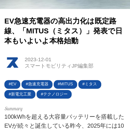
EV急速充電器の高出力化は既定路
線、「MITUS（ミタス）」発表で日
本もいよいよ本格始動
2023-12-01
スマートモビリティJP編集部
EV
急速充電器
MITUS
ミタス
新電元工業
テクノロジー
HOME
100kWhを超える大容量バッテリーを搭載した
EV
EVが続々と誕生している昨今、2025年には10