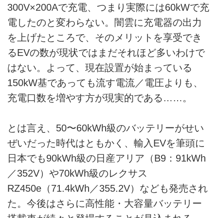
300V×200Aで充電、つまり実際には60kWで充
電したのと変わらない。闇雲に充電器の出力
を上げたところで、そのメリットを享受でき
るEVの数が現状ではまだそれほど多いわけで
はない。よって、現在設置が始まっている
150kW基であっても流す電流／電圧よりも、
充電口数を増やす方が現実的である……。
とは言え、50〜60kWh級のバッテリーがせい
ぜいだった時代はともかく、輸入EVを筆頭に
日本でも90kWh級の日産アリア（B9：91kWh
／352V）や70kWh級のレクサス
RZ450e（71.4kWh／355.2V）なども発売され
た。今後はさらに高性能・大容量バッテリー