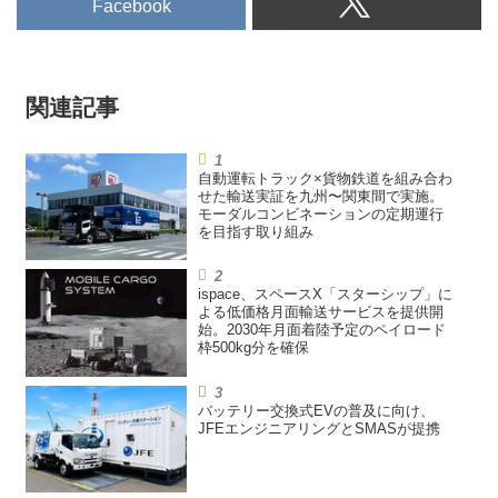
Facebook
関連記事
自動運転トラック×貨物鉄道を組み合わ
せた輸送実証を九州〜関東間で実施。
モーダルコンビネーションの定期運行
を目指す取り組み
ispace、スペースX「スターシップ」に
よる低価格月面輸送サービスを提供開
始。2030年月面着陸予定のペイロード
枠500kg分を確保
バッテリー交換式EVの普及に向け、
JFEエンジニアリングとSMASが提携