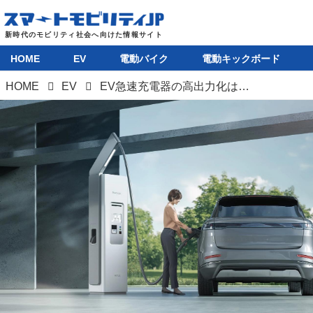
HOME
EV
電動バイク
電動キックボード
HOME
EV
EV急速充電器の高出力化は既定路線、「MITUS（ミタス）」発表で日本もいよいよ本格始動