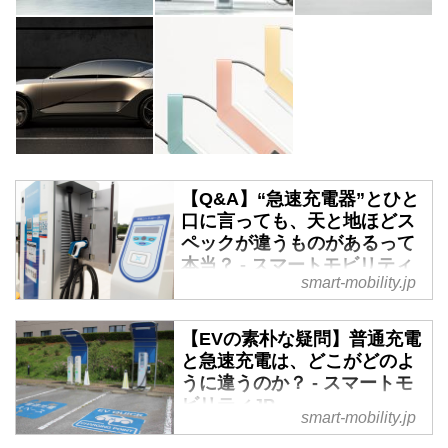
【Q&A】“急速充電器”とひと
口に言っても、天と地ほどス
ペックが違うものがあるって
本当？ - スマートモビリティ
smart-mobility.jp
JP
日本国内に設置されている急速充
【EVの素朴な疑問】普通充電
電器は、いわゆるCHAdeMO（チ
と急速充電は、どこがどのよ
ャデモ）規格で統一されており、
うに違うのか？ - スマートモ
車両メーカーや機器メーカーが異
ビリティJP
なっていても使用できる（独自規
smart-mobility.jp
格のテスラ車はアダプターを装
EVは給油のためにガソリンスタ