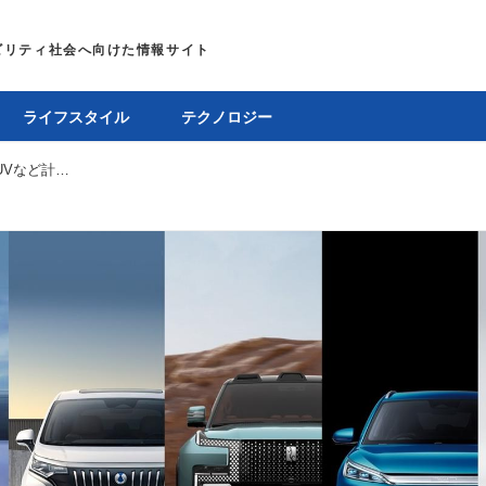
ライフスタイル
テクノロジー
BYD、新型セダン「シール」や超信地旋回可能なSUVなど計5車種を展示、JMSは明日から一般公開