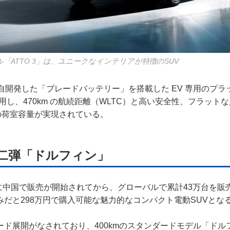
「ATTO 3」は、ユニークなインテリアが特徴のSUV
自開発した「ブレードバッテリー」を搭載した EV 専用のプラ
.0」を採用し、470km の航続距離（WLTC）と高い安全性、フラッ
L の荷室容量が実現されている。
二弾「ドルフィン」
月に中国で販売が開始されてから、グローバルで累計43万台を販
みだと298万円で購入可能な魅力的なコンパクト電動SUVとな
ド展開がなされており、400kmのスタンダードモデル「ドルフ