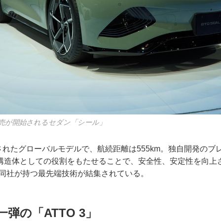
売が開始されるセダン「シール」
表されたグローバルモデルで、航続距離は555km。独自開発の
造体としての役割をもたせることで、安全性、安定性を向上させるC
、同社が持つ最先端技術が結集されている。
弾の「ATTO 3」