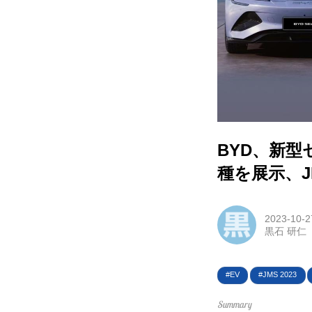
HOM
EV
電動
電動
BYD、新型
種を展示、
ライ
テク
2023-10-2
黒石 研仁
この
EV
JMS 2023
運営