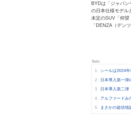
利用
BYDは「ジャパン
の日本仕様モデルと
プラ
未定のSUV「仰
「DENZA（デン
ライ
お問
広告
シールは2024
日本導入第一弾の
日本導入第二弾
アルファードみ
まさかの超信地旋