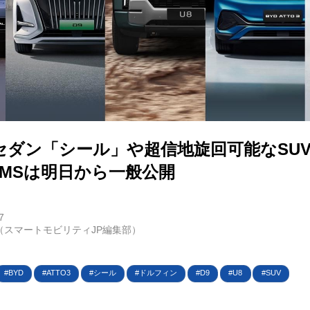
E
バイク
キックボード
セダン「シール」や超信地旋回可能なSU
JMSは明日から一般公開
フスタイル
ノロジー
7
（スマートモビリティJP編集部）
メディアについて
BYD
ATTO3
シール
ドルフィン
D9
U8
SUV
会社