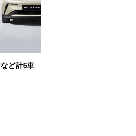
Vなど計5車