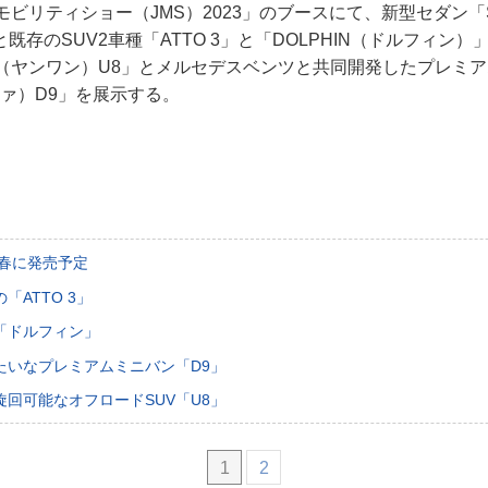
規約
モビリティショー（JMS）2023」のブースにて、新型セダン「
既存のSUV2車種「ATTO 3」と「DOLPHIN（ドルフィン
イバシーポリシー
望（ヤンワン）U8」とメルセデスベンツと共同開発したプレミ
ツァ）D9」を展示する。
ター名簿
い合せ
掲載について
年春に発売予定
「ATTO 3」
「ドルフィン」
たいなプレミアムミニバン「D9」
回可能なオフロードSUV「U8」
1
2