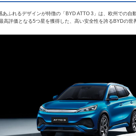
あふれるデザインが特徴の「BYD ATTO 3」は、欧州での
APで最高評価となる5つ星を獲得した、高い安全性を誇るBYDの