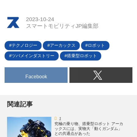
自開発の浮力／推進機構を採用し
の4輪電動カート「ChatKart（チ
た次世代eVTOL。果たして、どの
2023年10月20日、ヤマト・イン
ャットカート）と2輪電動バイク
ように空を飛ぶのだろうか？（写
ダストリーとIATは「ジャパンモ
2023-10-24
「ChatBike（チャットバイク）」
真：CycloTech）
ビリティショー2023」にて、日
スマートモビリティJP編集部
の販売を公式サイトで開始した。
本市場導入予定のEV商用バン
また、JMS（ジャパンモビリティ
と、フルサイズのEVピックアッ
ショー2023）への出展も決定し
プトラックのコンセプトモデルを
テクノロジー
アーカックス
ロボット
ており、11月4日〜5日の2日間展
展示することを発表した。
示される。
ツバメインダストリー
搭乗型ロボット
Facebook
関連記事
究極の乗り物、搭乗型ロボット アーカ
ックスには、実物大「動くガンダム」
との共通点があった