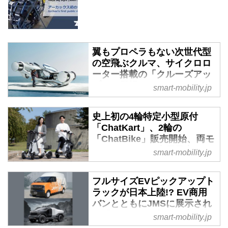
翼もプロペラもない次世代型
の空飛ぶクルマ、サイクロロ
ーター搭載の「クルーズアッ
プ」が登場 - スマートモビリ
smart-mobility.jp
ティJP
空飛ぶクルマ（eVTOL）の実用化
史上初の4輪特定小型原付
に向けて日本を始め世界中で開発
「ChatKart」、2輪の
が加速しているが、すでにその先
「ChatBike」販売開始、両モ
を見据えた次世代eVTOLの開発も
デルともJMSに出展予定 - ス
smart-mobility.jp
始まっている。去る10月5日（現
マートモビリティJP
地時間）にオーストリアの
2023年10月4日、電動マイクロモ
フルサイズEVピックアップト
CycloTech（サイクロテック）社
ビリティメーカーの
ラックが日本上陸!? EV商用
が発表した「CruiseUp（クルー
Hundredths（ハンドレッス）株式
バンとともにJMSに展示され
ズアップ）」は、プロペラではな
会社は、「ebesah（エベサ
る「JEMY」に注目 - スマー
smart-mobility.jp
くサイクロローターと呼ばれる独
ー）」ブランドより特定小型原付
トモビリティJP