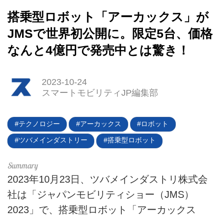
搭乗型ロボット「アーカックス」が
JMSで世界初公開に。限定5台、価格
なんと4億円で発売中とは驚き！
HOME
2023-10-24
EV
スマートモビリティJP編集部
電動バイク
テクノロジー
アーカックス
ロボット
電動キックボード
ツバメインダストリー
搭乗型ロボット
ライフスタイル
2023年10月23日、ツバメインダストリ株式会
テクノロジー
社は「ジャパンモビリティショー（JMS）
このメディアについて
2023」で、搭乗型ロボット「アーカックス