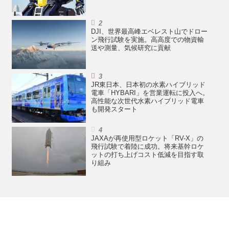
DJI、世界最高峰エベレスト山でドロー
ン飛行試験を実施。高高度での物資輸
送や測量、気候研究に貢献
JR東日本、日本初の水素ハイブリッド
電車「HYBARI」を営業運転に投入へ。
高性能な次世代水素ハイブリッド電車
も開発スタート
JAXAが再使用型ロケット「RV-X」の
飛行試験で着陸に成功。将来基幹ロケ
ットの打ち上げコスト低減を目指す取
り組み