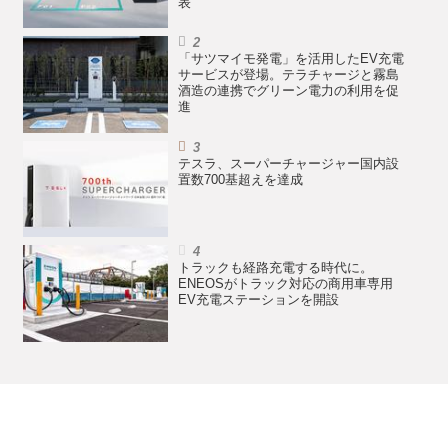
表
「サツマイモ発電」を活用したEV充電
サービスが登場。テラチャージと霧島
酒造の連携でグリーン電力の利用を促
進
テスラ、スーパーチャージャー国内設
置数700基超えを達成
トラックも経路充電する時代に。
ENEOSがトラック対応の商用車専用
EV充電ステーションを開設