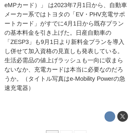
eMPカード）」 は2023年7月1日から、自動車
テクノロジー
メーカー系ではトヨタの「EV・PHV充電サポ
このメディアについて
ートカード」がすでに4月1日から既存プラン
の基本料金を引き上げた。日産自動車の
運営会社
「ZESP3」も9月1日より新料金プランを導入
利用規約
し併せて加入資格の見直しも発表している。
生活必需品の値上げラッシュも一向に収まら
プライバシーポリシー
ないなか、充電カードは本当に必要なのだろ
ライター名簿
うか。（タイトル写真はe-Mobility Powerの急
速充電器）
お問い合せ
広告掲載について