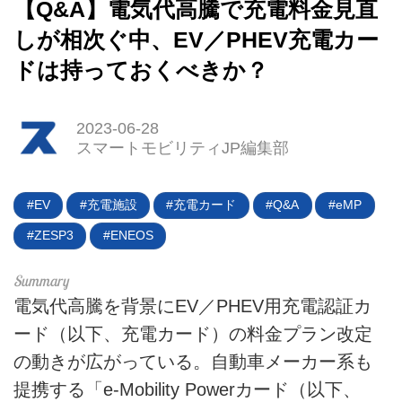
【Q&A】電気代高騰で充電料金見直
しが相次ぐ中、EV／PHEV充電カー
ドは持っておくべきか？
2023-06-28
スマートモビリティJP編集部
HOME
EV
充電施設
充電カード
Q&A
eMP
ZESP3
ENEOS
EV
電動バイク
電気代高騰を背景にEV／PHEV用充電認証カ
ード（以下、充電カード）の料金プラン改定
電動キックボード
の動きが広がっている。自動車メーカー系も
ライフスタイル
提携する「e-Mobility Powerカード（以下、