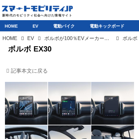
HOME
EV
電動バイク
電動キックボード
HOME
EV
ボルボが100％EVメーカーになるための戦略モデル、「EX30」を発表。3万6000ユーロから！
ボルボ 
ボルボ EX30
HOME
記事本文に戻る
EV
電動バイク
電動キックボード
ライフスタイル
テクノロジー