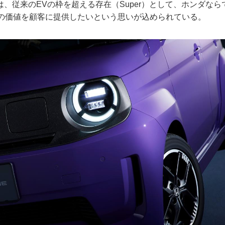
、従来のEVの枠を超える存在（Super）として、ホンダな
Only）の価値を顧客に提供したいという思いが込められている。