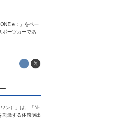
ONE e：」をベー
スポーツカーであ
ー
パーワン）」は、「N-
を刺激する体感演出