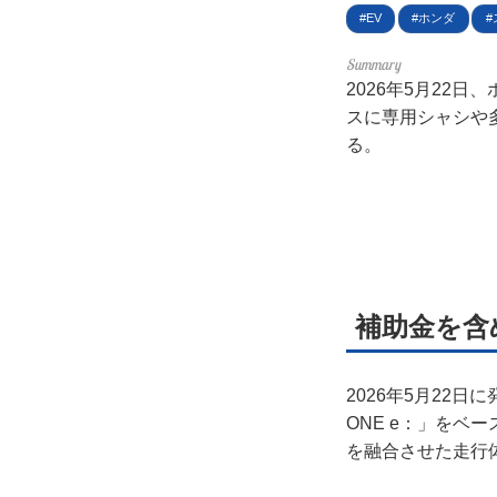
利用
EV
ホンダ
プラ
2026年5月22日
スに専用シャシや
ライ
る。
お問
広告
補助金を含め
2026年5月22日
ONE e：」を
を融合させた走行