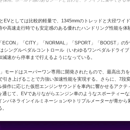
を採用。ホールド感のあるシートと合わせ、ドライブに集中できる
kgとEVとしては比較的軽量で、1345mmのトレッドと大径ワ
時や高速走行時でも安定感のある優れたハンドリング性能を体
CON」「CITY」「NORMAL」「SPORT」「BOOST」の
ドではシングルペダルコントロール（いわゆるワンペダルドライ
加減速から停車まで行えるようになっている。
ST」モードはスーパーワン専用に開発されたもので、最高出力
Wまで引き上げることで力強い加速性能を実現する。さらに、7段
ル操作に応じた仮想エンジンサウンドを車内に響かせるアクテ
を通じて、EVでありながらエンジン車のようなスポーティーな
Dインパネラインイルミネーションやトリプルメーターが青から
る。