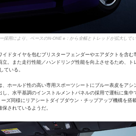
ー採用により、ベースのN-ONE e：から全幅とトレッドが拡大して
ワイドタイヤを包むブリスターフェンダーやエアダクトを含む
両立。また走行性能／ハンドリング性能を向上させるため、トレ
大している。
は、ホールド性の高い専用スポーツシートにブルー表皮をアシ
出し、水平基調のインストルメントパネルの採用で運転に集中
リーズ同様にリアシートダイブダウン・チップアップ機構を搭
確保されているようだ。