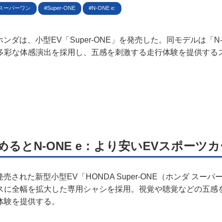
規約
スーパーワン
Super-ONE
N-ONE e:
イバシーポリシー
、ホンダは、小型EV「Super-ONE」を発売した。同モデルは「N-
多彩な体感演出を採用し、五感を刺激する走行体験を提供する
ター名簿
い合せ
掲載について
るとN-ONE e：より安いEVスポーツカ
に発売された新型小型EV「HONDA Super-ONE（ホンダ スー
ベースに全幅を拡大した専用シャシを採用。視覚や聴覚などの五感
体験を提供する。