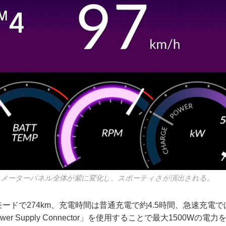
は、メーターパネル全体が紫に変化し、スポーティさが演出される。
モードで274km、充電時間は普通充電で約4.5時間、急速充電で
ower Supply Connector」を使用することで最大1500Wの