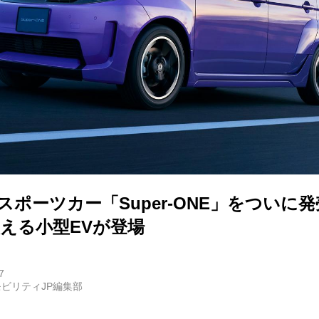
E
バイク
キックボード
フスタイル
スポーツカー「Super-ONE」をついに
ノロジー
買える小型EVが登場
メディアについて
7
ビリティJP編集部
会社