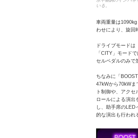
水平基調のインパネ
いる。
車両重量は1090
わせにより、旋回
ドライブモードは「E
「CITY」モー
セルペダルのみで
ちなみに「BOO
47kWから70k
ト制御や、アクセ
ロールによる演出
し、助手席のLE
的な演出も行われ