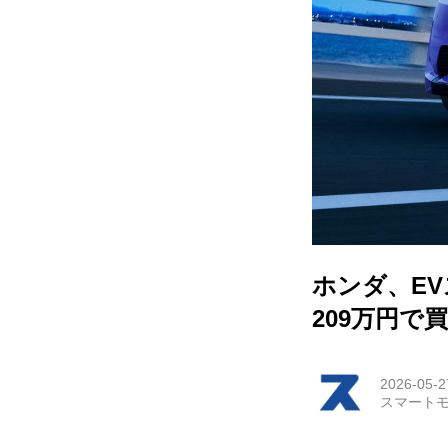
HOM
EV
電動
電動
ライ
ホンダ、EV
テク
209万円で
この
2026-05-2
スマートモ
運営