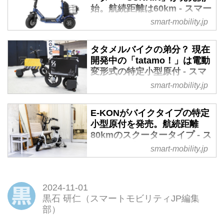
始。航続距離は60km - スマー
トモビリティJP
smart-mobility.jp
2024年10月20日、サンエンペラ
ーが16歳以上が免許不要で乗るこ
タタメルバイクの弟分？ 現在
とができる特定小型原付区分の3
開発中の「tatamo！」は電動
輪電動スクーター「SUNRIN」を
変形式の特定小型原付 - スマ
発売開始する。航続距離60km、
ートモビリティJP
smart-mobility.jp
前後サスペンション、ミラー・バ
2024年10月15日から「ジャパン
スケット標準装備など、日常使い
モビリティショー ビズウィーク
E-KONがバイクタイプの特定
に便利なモビリティだ。
2024」が幕張メッセで開催され
小型原付を発売。航続距離
ており、スタートアップから自動
80kmのスクータータイプ - ス
車メーカーまでさまざまな展示が
マートモビリティJP
smart-mobility.jp
行われている。そのなかで、原付
2024年8月31日、株式会社E-KON
一種のタタメルバイクを販売して
は特定小型原付の電動バイク
いるICOMAが、新たなモビリテ
「LAKU」の予約販売を開始す
2024-11-01
ィで特定小型原付「tatamo！（タ
る。またがずに乗れるスクーター
黒石 研仁（スマートモビリティJP編集
タモ！）」の試作車を展示してい
型であることと、最大航続距離
部）
た。現在開発中につき展示車の写
80kmを実現していることが最大