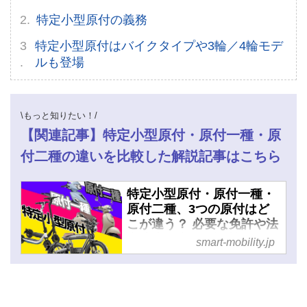
電動キックボード
特定小型原付の義務
ライフスタイル
特定小型原付はバイクタイプや3輪／4輪モデ
ルも登場
テクノロジー
このメディアについて
\もっと知りたい！/
運営会社
【関連記事】特定小型原付・原付一種・原
付二種の違いを比較した解説記事はこちら
利用規約
特定小型原付・原付一種・
プライバシーポリシー
原付二種、3つの原付はど
こが違う？ 必要な免許や法
ライター名簿
定速度、走れる場所などの
smart-mobility.jp
違いを徹底解説 - スマート
お問い合せ
モビリティJP
広告掲載について