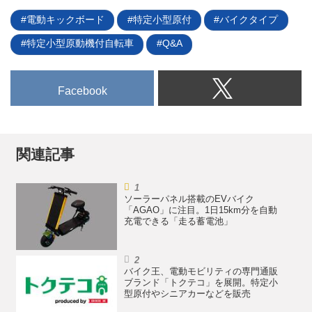
真を掲載できないのは残念だが、
の特長で、2024年10月中旬以降
ここではその概要をお伝えしよ
電動キックボード
特定小型原付
バイクタイプ
に納車予定となっている。
う。
特定小型原動機付自転車
Q&A
Facebook
関連記事
ソーラーパネル搭載のEVバイク
「AGAO」に注目。1日15km分を自動
充電できる「走る蓄電池」
バイク王、電動モビリティの専門通販
ブランド「トクテコ」を展開。特定小
型原付やシニアカーなどを販売