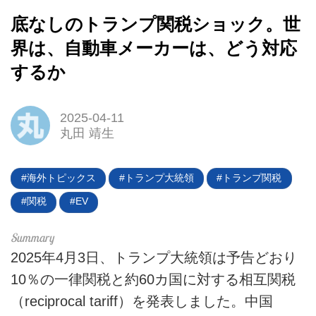
底なしのトランプ関税ショック。世
界は、自動車メーカーは、どう対応
するか
2025-04-11
HOME
丸田 靖生
EV
海外トピックス
トランプ大統領
トランプ関税
電動バイク
関税
EV
電動キックボード
ライフスタイル
2025年4月3日、トランプ大統領は予告どおり
10％の一律関税と約60カ国に対する相互関税
テクノロジー
（reciprocal tariff）を発表しました。中国