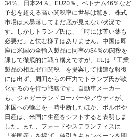
34％、日本24％、EU20％、ベトナム46％など
このメディアについて
予想を超える高い関税率に世界は驚き、株式
運営会社
市場は大暴落してまだ底が見えない状況で
す。しかしトランプ氏は、「時には苦い薬も
利用規約
必要だ」と怯む様子はありません。中国は即
プライバシーポリシー
座に米国の全輸入製品に同率の34％の関税を
課して徹底的に戦う構えですが、EUは「工業
ライター名簿
製品の相互ゼロ関税」を提案して拙速な報復
お問い合せ
には出ず、周囲からの圧力でトランプ氏が軟
化するのを待つ戦略です。自動車メーカー
広告掲載について
も、ジャガーランドローバーやアウディが、
米国への輸出を一時中断したほか、ボルボや
日産は、米国に生産をシフトすると表明しま
した。また、フォードやステランティスは
「米国産」を掲げ、値引きキャンペーンを開