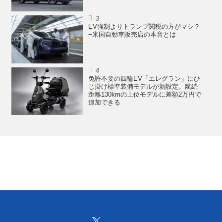
EV強制よりトランプ関税の方がマシ？
−米国自動車販売店の本音とは
免許不要の四輪EV「エレグラン」にひ
じ掛け標準装備モデルが新設定。航続
距離130kmの上位モデルに差額2万円で
追加できる