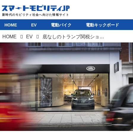
HOME
EV
電動バイク
電動キックボード
HOME
EV
底なしのトランプ関税ショック。世界は、自動車メーカーは、どう対応するか