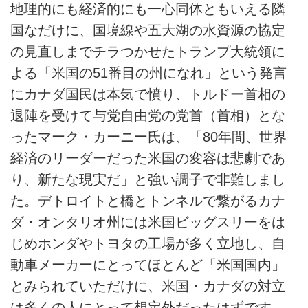
地理的にも経済的にも一心同体ともいえる隣
国なだけに、国境線や五大湖の水資源の協定
の見直しまでチラつかせたトランプ大統領に
よる「米国の51番目の州になれ」という発言
にカナダ国民は本気で憤り、トルドー首相の
退陣を受けて与党自由党の党首（首相）とな
ったマーク・カーニー氏は、「80年間、世界
経済のリーダーだった米国の変容は悲劇であ
り、新たな現実だ」と強い調子で非難しまし
た。デトロイトと橋とトンネルで繋がるカナ
ダ・オンタリオ州には米国ビッグスリーをは
じめホンダやトヨタの工場が多く立地し、自
動車メーカーにとってほとんど「米国国内」
とみられていただけに、米国・カナダの対立
は多くの人にとって想定外だったはずです。