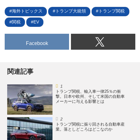
海外トピックス
トランプ大統領
トランプ関税
関税
EV
Facebook
関連記事
トランプ関税、輸入車一律25％の衝
撃。日本や欧州、そして米国の自動車
メーカーに与える影響とは
トランプ関税に振り回される自動車産
業。落としどころはどこなのか