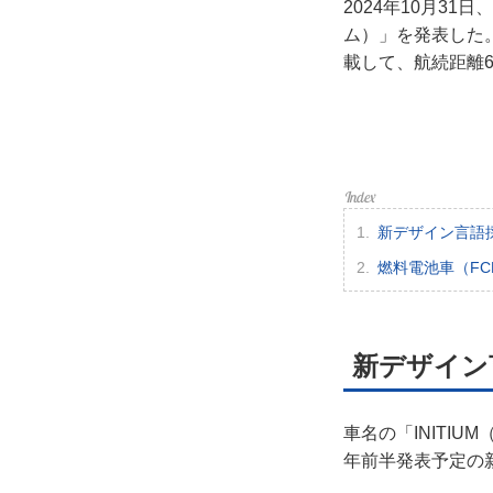
2024年10月31
利用
ム）」を発表した。
載して、航続距離6
プラ
ライ
お問
新デザイン言語
広告
燃料電池車（F
新デザイン
車名の「INITI
年前半発表予定の