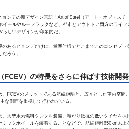
。
ョンデの新デザイン言語「Art of Steel（アート・オブ・ス
チホイールやルーフラックなど、都市とアウトドア両方のライフ
UVらしいデザインが印象的だ。
評のあるヒョンデだけに、量産仕様でどこまでこのコンセプト
とだろう。
（FCEV）の特長をさらに伸ばす技術開発
は、FCEVのメリットである航続距離と、広々とした車内空間
の主な側面を重視して行われている。
は、大型水素燃料タンクを装備、転がり抵抗の低いタイヤを採
ナミックホイールを装着することなどで、航続距離650km以上