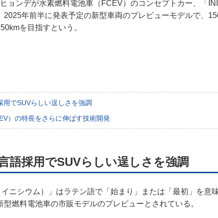
日、ヒョンデが水素燃料電池車（FCEV）のコンセプトカー、「INI
規約
2025年前半に発表予定の新型車両のプレビューモデルで、15
50kmを目指すという。
イバシーポリシー
ター名簿
い合せ
採用でSUVらしい逞しさを強調
掲載について
CEV）の特長をさらに伸ばす技術開発
言語採用でSUVらしい逞しさを強調
UM（イニシウム）」はラテン語で「始まり」または「最初」を意味
新型燃料電池車の市販モデルのプレビューとされている。