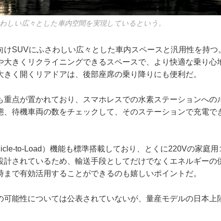
わしい広々とした車内空間を実現しているという。
向けSUVにふさわしい広々とした車内スペースと汎用性を持つ
や大きくリクライニングできるスペースで、より快適な乗り心
大きく開くリアドアは、後部座席の乗り降りにも便利だ。
も重点が置かれており、スマホレスでの水素ステーションへの
態、待機車両の数をチェックして、そのステーションで充電で
hicle-to-Load）機能も標準搭載しており、とくに220Vの家
設計されているため、輸送手段としてだけでなくエネルギーの
時まで有効活用することができるのも嬉しいポイントだ。
の可能性については公表されていないが、量産モデルの日本上