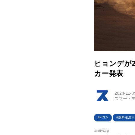
HOM
EV
電動
ヒョンデが
電動
カー発表
ライ
テク
2024-11-0
スマートモ
この
FCEV
燃料電池車
運営