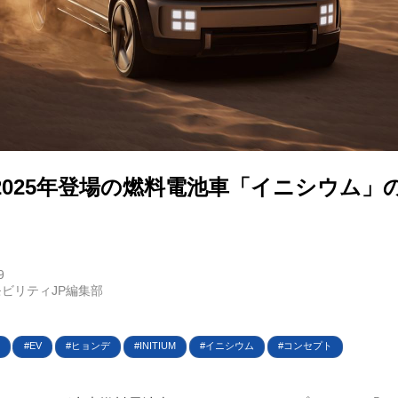
E
バイク
2025年登場の燃料電池車「イニシウム」
キックボード
フスタイル
ノロジー
9
ビリティJP編集部
メディアについて
EV
ヒョンデ
INITIUM
イニシウム
コンセプト
会社