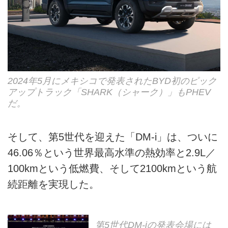
2024年5月にメキシコで発表されたBYD初のピック
アップトラック「SHARK（シャーク）」もPHEV
だ。
そして、第5世代を迎えた「DM-i」は、ついに
46.06％という世界最高水準の熱効率と2.9L／
100kmという低燃費、そして2100kmという航
続距離を実現した。
第5世代DM-iの発表会場には