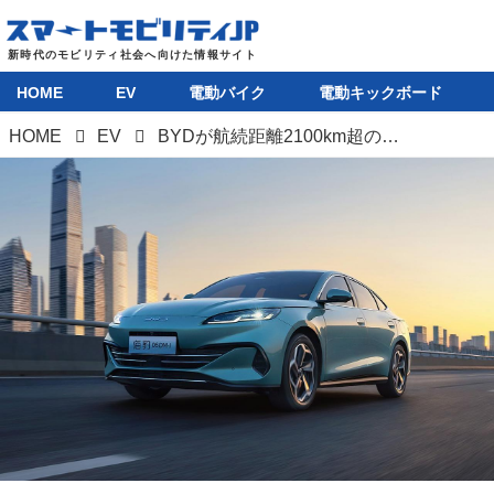
HOME
EV
電動バイク
電動キックボード
HOME
EV
BYDが航続距離2100km超のPHEV発表。“マルチパスウェイ”を巡る日中の競争は激化