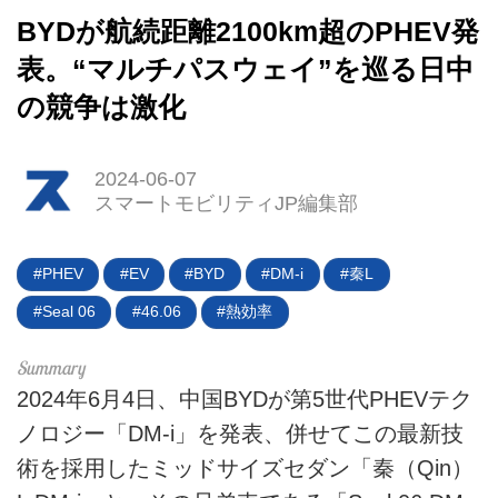
BYDが航続距離2100km超のPHEV発
表。“マルチパスウェイ”を巡る日中
の競争は激化
2024-06-07
スマートモビリティJP編集部
PHEV
EV
BYD
DM-i
秦L
Seal 06
46.06
熱効率
2024年6月4日、中国BYDが第5世代PHEVテク
ノロジー「DM-i」を発表、併せてこの最新技
HOME
術を採用したミッドサイズセダン「秦（Qin）