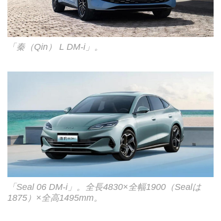
「秦（Qin） L DM-i」。
「Seal 06 DM-i」。全長4830×全幅1900（Sealは
1875）×全高1495mm。