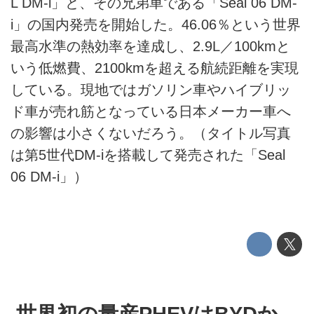
L DM-i」と、その兄弟車である「Seal 06 DM-
EV
i」の国内発売を開始した。46.06％という世界
電動バイク
最高水準の熱効率を達成し、2.9L／100kmと
いう低燃費、2100kmを超える航続距離を実現
電動キックボード
している。現地ではガソリン車やハイブリッ
ライフスタイル
ド車が売れ筋となっている日本メーカー車へ
の影響は小さくないだろう。（タイトル写真
テクノロジー
は第5世代DM-iを搭載して発売された「Seal
このメディアについて
06 DM-i」）
運営会社
利用規約
プライバシーポリシー
ライター名簿
世界初の量産PHEVはBYDか