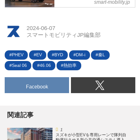
smart-mobility.jp
質300万円を切る車両価格、低車
は正式発売となる本年3月を待つ
表 - スマートモビリティJP
高化や誤発進抑制システムなど日
しかないが、一部スペックはすで
トヨタ自動車は2024年4月25日に
本市場専用に改良されていること
に公表済み。欧州や日本でも人気
開幕した北京モーターショーで2
がアピールポイントだ。
のセグメントだけに、早くもその
2024-06-07
台のEVを発表した。どちらも市
動向が注目を浴びている。
スマートモビリティJP編集部
販モデルで世界初公開となる。ト
ヨタはこれまでBYDと中国におけ
るEVの共同開発をしていたが、
PHEV
EV
BYD
DM-i
秦L
それがさらに進んでいることが明
らかになった形だ。（タイトル写
Seal 06
46.06
熱効率
真は「bZ3C」）
Facebook
関連記事
スズキが小型EVを専用レーンで隊列自