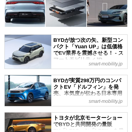
BYDが放つ次の矢、新型コン
パクト「Yuan UP」は低価格
でEV業界を震撼させる！ - ス
マートモビリティJP
smart-mobility.jp
2023年10月〜12月のEV販売台数
でテスラを抜き、ついに世界ナン
BYDが実質298万円のコンパ
バーワンのEVメーカーとなった
クトEV「ドルフィン」を発
BYDから、次の矢が放たれた。ア
売、本気度が伝わる日本専用
ット3（ATTO3／中国名Yuan
装備も - スマートモビリティ
smart-mobility.jp
PLUS）よりもひと回り小ぶりの
JP
B／Cセグメント相当のクロスオ
2023年9月20日、BYDは日本導入
ーバーSUV、「Yuan UP」の公式
トヨタが北京モーターショー
第二弾となるコンパクトEV「ド
画像が中国国内向けにWeiboで公
でBYDと共同開発の量販
ルフィン」の発売を開始した。実
開されたのだ。価格を含めた詳細
EV「bZ3C」と「bZ3X」を発