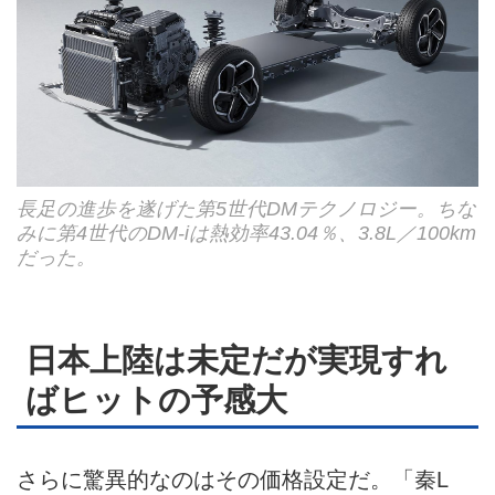
長足の進歩を遂げた第5世代DMテクノロジー。ちな
みに第4世代のDM-iは熱効率43.04％、3.8L／100km
だった。
日本上陸は未定だが実現すれ
ばヒットの予感大
さらに驚異的なのはその価格設定だ。「秦L