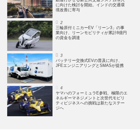
動運行させる新公共交通システム導入
に向けた検討を開始。インドの交通環
境改善に寄与
三輪原付ミニカーEV「リーン3」の事
業向け、リーンモビリティが累計8億円
の資金を調達
バッテリー交換式EVの普及に向け、
JFEエンジニアリングとSMASが提携
ヤマハのフォーミュラE参戦、極限のエ
ネルギーマネジメントと次世代モビリ
ティビジネスへの挑戦は新たなステー
ジへ