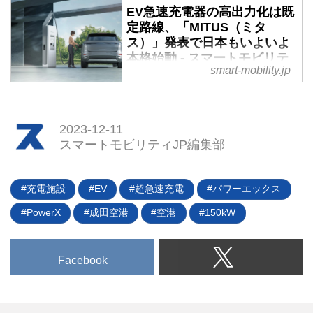
2.0.1の認証を取得した。
が増えてきた一方で、既存の急速
EV急速充電器の高出力化は既
充電インフラではそのポテンシャ
定路線、「MITUS（ミタ
ルを享受できないケースも多い。
ス）」発表で日本もいよいよ
また、使用料が実際に充電した電
本格始動 - スマートモビリテ
smart-mobility.jp
気量ではなく利用時間を併用して
ィJP
計算されることで不公平感を覚え
100kWhを超える大容量バッテリ
るオーナーも少なくない。そんな
ーを搭載したEVが続々と誕生し
EVオーナーの不満を解消する新
ている昨今、2025年には10分間
2023-12-11
しい急速充電サービスが登場し
の充電で100km以上の走行距離が
スマートモビリティJP編集部
た。（タイトル写真は目黒セント
取り戻せるのが当たり前になるこ
ラルスクエアに開設されたパワー
とが期待されている。そんな時代
エックスのチャージステーショ
充電施設
EV
超急速充電
パワーエックス
に対応した急速充電器
ン）
「MITUS（ミタス）」が、新電元
PowerX
成田空港
空港
150kW
工業株式会社から発表された。発
売は2025年春。本稿では日本の
急速充電事情も交え、MITUS登場
Facebook
の背景を深堀りしてみたい。