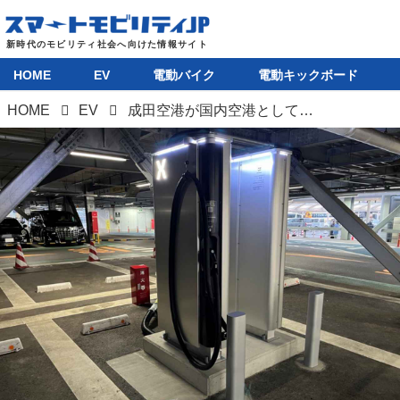
HOME
EV
電動バイク
電動キックボード
HOME
EV
成田空港が国内空港として初めて超急速充電スポットを開設。国内最速級の150kW対応