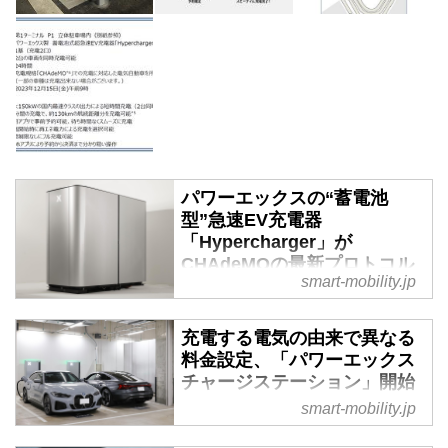
パワーエックスの“蓄電池
型”急速EV充電器
「Hypercharger」が
CHAdeMOの最新プロトコル
smart-mobility.jp
に対応 - スマートモビリティ
JP
充電する電気の由来で異なる
株式会社パワーエックスの蓄電池
料金設定、「パワーエックス
型超急速EV充電器
チャージステーション」開始
「Hypercharger」のStandardモデ
- スマートモビリティJP
ルとCompactモデルが、国際標準
smart-mobility.jp
規格CHAdeMOの最新プロトコル
大容量バッテリーを搭載するEV