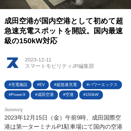
成田空港が国内空港として初めて超
急速充電スポットを開設。国内最速
級の150kW対応
HOME
EV
2023-12-11
スマートモビリティJP編集部
電動バイク
充電施設
EV
超急速充電
パワーエックス
電動キックボード
PowerX
成田空港
空港
150kW
ライフスタイル
テクノロジー
2023年12月15日（金）午前9時、成田国際空
港は第一ターミナルP1駐車場にて国内の空港
このメディアについて