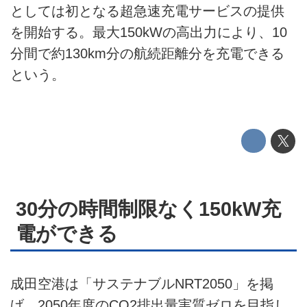
としては初となる超急速充電サービスの提供
運営会社
を開始する。最大150kWの高出力により、10
分間で約130km分の航続距離分を充電できる
利用規約
という。
プライバシーポリシー
ライター名簿
お問い合せ
広告掲載について
30分の時間制限なく150kW充
電ができる
成田空港は「サステナブルNRT2050」を掲
げ、2050年度のCO2排出量実質ゼロを目指し