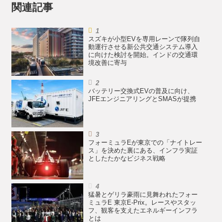
関連記事
スズキが小型EVを専用レーンで隊列自
動運行させる新公共交通システム導入
に向けた検討を開始。インドの交通環
境改善に寄与
バッテリー交換式EVの普及に向け、
JFEエンジニアリングとSMASが提携
フォーミュラEが東京での「ナイトレー
ス」を決めた裏にある、インフラ実証
としたたかなビジネス戦略
猛暑とゲリラ豪雨に見舞われたフォー
ミュラE 東京E-Prix。レースやスタッ
フ、観客を支えたエネルギーインフラ
とは