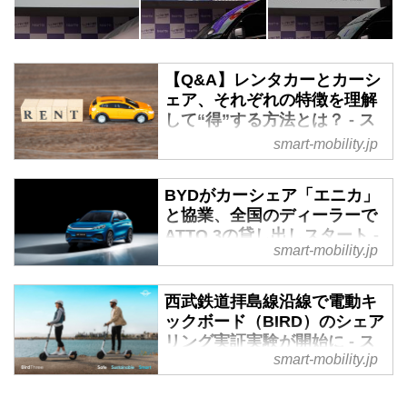
【Q&A】レンタカーとカーシ
ェア、それぞれの特徴を理解
して“得”する方法とは？ - ス
マートモビリティJP
smart-mobility.jp
クルマを借りるにはいろいろな方
法がある。まず頭に浮かぶの
BYDがカーシェア「エニカ」
は“レンタカー”だろうが、最近コ
と協業、全国のディーラーで
インパーキングなどで“シェアカ
ATTO 3の貸し出しスタート -
smart-mobility.jp
ー”というのもよく見かける。こ
スマートモビリティJP
のふたつのサービスはいったいど
2023年5月19日、カーシェアサー
こがどう違うのか。どちらがお得
西武鉄道拝島線沿線で電動キ
ビス「エニカ」上で、中国大手
なのか。そのメリット、デメリッ
ックボード（BIRD）のシェア
EVメーカーBYDの「ATTO 3」の
トを探ってみた。
リング実証実験が開始に - ス
貸し出しサービスが開始された。
smart-mobility.jp
マートモビリティJP
全国のBYD正規ディーラー18店
舗で利用できる。また、6月30日
株式会社西武ホールディングスと