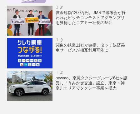
賞金総額1200万円。JMSで選考会が行
われたピッチコンテストでグランプリ
を獲得したニアミー社長の熱弁
関東の鉄道11社が連携、タッチ決済乗
車サービスが相互利用可能に
newmo、京急タクシーグループ6社を譲
受し「うみかぜ交通」設立。東京・神
奈川エリアでタクシー事業を拡大