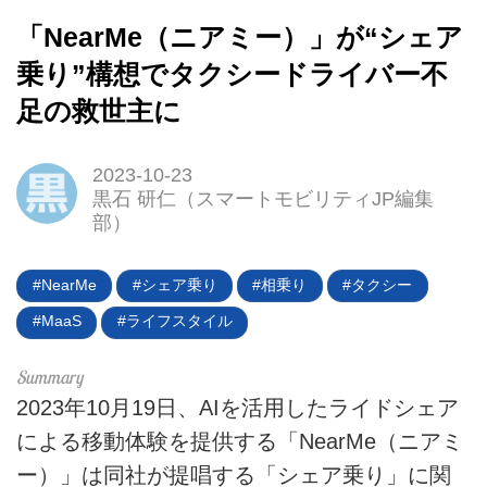
「NearMe（ニアミー）」が“シェア
乗り”構想でタクシードライバー不
足の救世主に
2023-10-23
HOME
黒石 研仁（スマートモビリティJP編集
部）
EV
NearMe
シェア乗り
相乗り
タクシー
電動バイク
MaaS
ライフスタイル
電動キックボード
ライフスタイル
2023年10月19日、AIを活用したライドシェア
による移動体験を提供する「NearMe（ニアミ
テクノロジー
ー）」は同社が提唱する「シェア乗り」に関