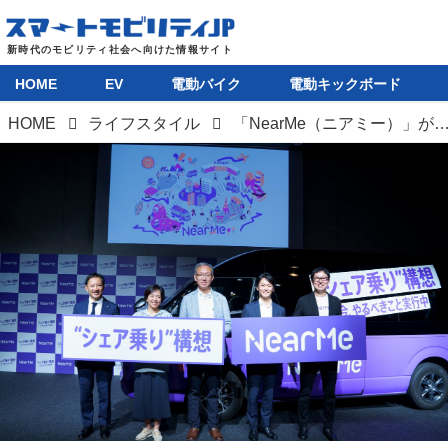
HOME
EV
電動バイク
電動キックボード
HOME
ライフスタイル
「NearMe（ニアミー）」が“シェア乗り”構想でタクシードライバー不足