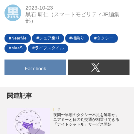
までのキャンペーン期間中に30％
マイクロモビリティサービス
2023-10-23
オフになるクーポンを配布中だ。
「BIRD」を日本で展開するBRJ
黒石 研仁（スマートモビリティJP編集
BYDの電動SUV「ATTO 3」とは
株式会社は、西武鉄道拝島線エリ
部）
スポーティーで躍動感あふれるデ
アにおける交通利便性の向上およ
ザインが特徴の「BYD ATTO 3」
び公共交通機関の利用促進を目的
は、2022年2月に中国での販売開
として、2023年7月5日（水）〜
NearMe
シェア乗り
相乗り
タクシー
始以来、オーストラリアやタイな
2024年3月31日（日）まで、電動
MaaS
ライフスタイル
どのアジア太平洋地域でも発売さ
キックボードシェアリング
れ、2023年3 月末までの世界...
BIRD（以下、「BIRD」）を活用
した実証実験を開始した。
Facebook
関連記事
夜間〜早朝のタクシー不足を解消か。
ニアミーと日の丸交通が相乗りできる
「ナイトシャトル」サービス開始