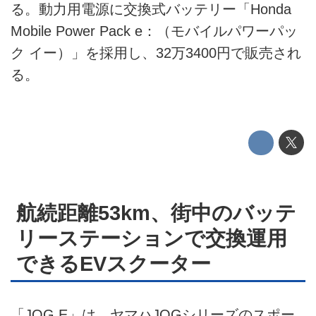
る。動力用電源に交換式バッテリー「Honda
テクノロジー
Mobile Power Pack e：（モバイルパワーパッ
ク イー）」を採用し、32万3400円で販売され
このメディアについて
る。
運営会社
利用規約
プライバシーポリシー
ライター名簿
航続距離53km、街中のバッテ
お問い合せ
リーステーションで交換運用
広告掲載について
できるEVスクーター
「JOG E」は、ヤマハJOGシリーズのスポー