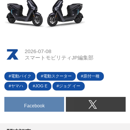
2026-07-08
スマートモビリティJP編集部
電動バイク
電動スクーター
原付一種
ヤマハ
JOG E
ジョグ イー
Facebook