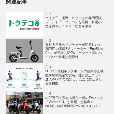
関連記事
バイク王、電動モビリティの専門通販
ブランド「トクテコ」を展開。特定小
型原付やシニアカーなどを販売
東京大学発のベンチャーが開発した約
20万円の国産EVスクーター「EcoSlide
Pro」が登場。600Wモーター搭載のハ
イパワー特定小型原付
LUUP、電動キックボードの自動停止機
能を地域限定で実装。通行禁止エリア
進入をGPSで検知し、安全に停止させ
る新機能
約22万円で買える原付一種のEVバイク
「Vmoto CU」が登場。定格出力
600W、航続距離55kmの良コスパモデ
ル