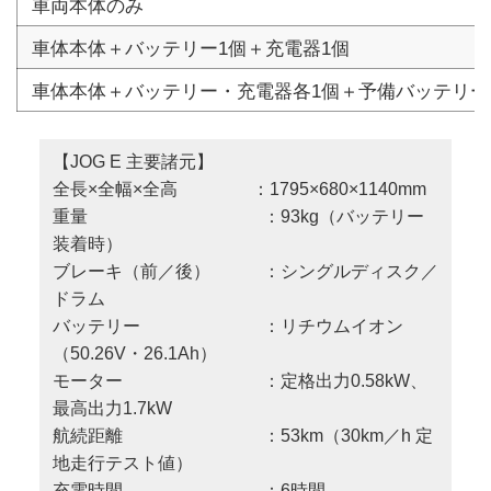
車両本体のみ
車体本体＋バッテリー1個＋充電器1個
車体本体＋バッテリー・充電器各1個＋予備バッテリー
【JOG E 主要諸元】
全長×全幅×全高 ：1795×680×1140mm
重量 ：93kg（バッテリー
装着時）
ブレーキ（前／後） ：シングルディスク／
ドラム
バッテリー ：リチウムイオン
（50.26V・26.1Ah）
モーター ：定格出力0.58kW、
最高出力1.7kW
航続距離 ：53km（30km／h 定
地走行テスト値）
充電時間 ：6時間