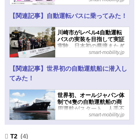
リティJP
【関連記事】自動運転バスに乗ってみた！
川崎市がレベル4自動運転
バスの実装を目指して実証
実験。日本初の県境またぎ
smart-mobility.jp
のルートを設定 - スマート
モビリティJP
【関連記事】世界初の自動運航船に潜入し
てみた！
世界初、オールジャパン体
制で4隻の自動運航船の商
用運航がスタート。人手不
smart-mobility.jp
足の解消と事故の減少に期
待高まる - スマートモビリ
ティJP
T2
4