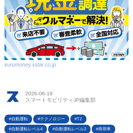
kurumoney.xstar.co.jp
2026-06-18
スマートモビリティJP編集部
自動運転
テクノロジー
T2
自動運転レベル4
自動運転レベル2
商用車