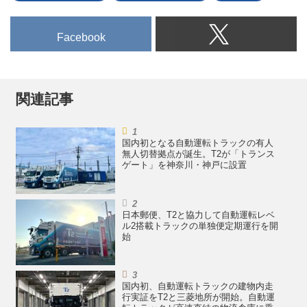
Facebook
関連記事
国内初となる自動運転トラックの有人
無人切替拠点が誕生。T2が「トランス
ゲート」を神奈川・神戸に設置
日本郵便、T2と協力して自動運転レベ
ル2搭載トラックの単独便定期運行を開
始
国内初、自動運転トラックの建物内走
行実証をT2と三菱地所が開始。自動運