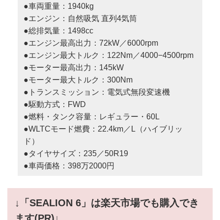
●車両重量：1940kg
●エンジン：自然吸気 直列4気筒
●総排気量：1498cc
●エンジン最高出力：72kW／6000rpm
●エンジン最大トルク：122Nm／4000−4500rpm
●モーター最高出力：145kW
●モーター最大トルク：300Nm
●トランスミッション：電気式無段変速機
●駆動方式：FWD
●燃料・タンク容量：レギュラー・60L
●WLTCモード燃費：22.4km／L（ハイブリッ
ド）
●タイヤサイズ：235／50R19
●車両価格：398万2000円
↓「SEALION 6」は楽天市場でも購入でき
ます(PR)↓