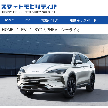
HOME
EV
電動バイク
電動キックボード
HOME
EV
BYDのPHEV「シーライオン 6」、1200kmのロングレンジを武器に日本市場で発売。車両価格は398万2000円に設定