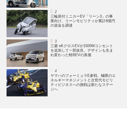
三輪原付ミニカーEV「リーン3」の事
業向け、リーンモビリティが累計8億円
の資金を調達
三菱 eKクロスEVが1500Wコンセント
を追加して一部改良。デザインも生ま
れ変わった軽BEVの真価
ヤマハのフォーミュラE参戦、極限のエ
ネルギーマネジメントと次世代モビリ
ティビジネスへの挑戦は新たなステー
ジへ