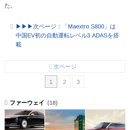
た。
▶︎▶︎▶︎次ページ：「Maextro S800」は
中国EV初の自動運転レベル3 ADASを搭
載
次ページ
1
2
3
ファーウェイ
18