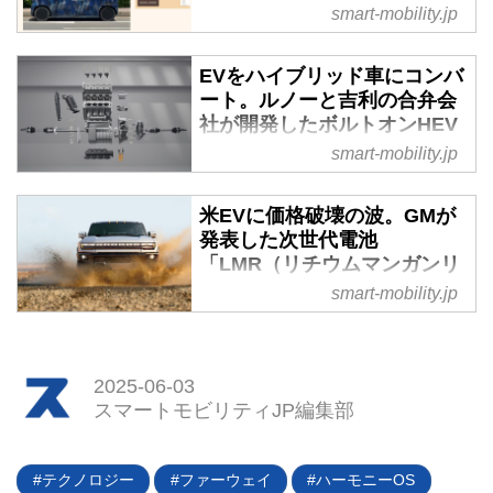
制覇か - スマートモビリティ
smart-mobility.jp
JP
2025年5月14日、中国の自動車メ
EVをハイブリッド車にコンバ
ディア「CarNewsChina」が2026
ート。ルノーと吉利の合弁会
年後半にBYDが日本で発売する軽
社が開発したボルトオンHEV
EVのスパイショットを掲載。そ
システムの可能性 - スマート
smart-mobility.jp
のフォルムが判明した。スーパー
モビリティJP
ハイト、後席スライドドア、ダブ
英国ロンドンに本拠を置く
米EVに価格破壊の波。GMが
ルAピラー・・・軽自動車の王道
「HORSE POWERTRAIN（ホー
発表した次世代電池
だ。そこから見えてくるBYDの戦
ス・パワートレーン）」がEVを
「LMR（リチウムマンガンリ
略を探ってみた。
最小限の加工でHEVに変換するモ
ッチ）バッテリー」とはなに
smart-mobility.jp
ジュラー型パワートレーン「フュ
か - スマートモビリティJP
ーチャー ハイブリッド コンセプ
2025年5月13日（現地時間）、米
ト（Future Hybrid Concept
ゼネラルモータース（GM）は韓
2025-06-03
powertrain）」を開発し、上海モ
国LGエナジーソリューション
スマートモビリティJP編集部
ーターショー2025で公開した。
（LG）と共同開発した次世代電
EVをベースにこのシステムに換
池「LMRバッテリー」を公開する
装したHEVは、早ければ2028年
とともに、2028年にGMのEVピッ
テクノロジー
ファーウェイ
ハーモニーOS
に市販車として登場するという。