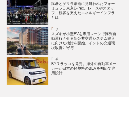
猛暑とゲリラ豪雨に見舞われたフォー
ミュラE 東京E-Prix。レースやスタッ
フ、観客を支えたエネルギーインフラ
とは
スズキが小型EVを専用レーンで隊列自
動運行させる新公共交通システム導入
に向けた検討を開始。インドの交通環
境改善に寄与
BYD ラッコを発売。海外の自動車メー
カーが日本の軽規格のBEVを初めて専
用設計