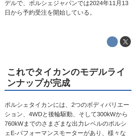
電動キックボード
デルで、ポルシェジャパンでは2024年11月13
日から予約受注を開始している。
ライフスタイル
テクノロジー
このメディアについて
運営会社
これでタイカンのモデルライ
利用規約
ンナップが完成
プライバシーポリシー
ライター名簿
ポルシェタイカンには、2つのボディバリエー
ション、4WDと後輪駆動、そして300kWから
お問い合せ
760kWまでのさまざまな出力レベルのポルシ
広告掲載について
ェE-パフォーマンスモーターがあり、様々な