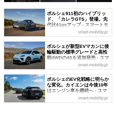
ポルシェ911初のハイブリッ
ド、「カレラGTS」登場。先
代比61psアップ - スマートモ
ビリティJP
smart-mobility.jp
2024年5月29日、ポルシェジャパ
ンは新型「911カレラGTS」の予
ポルシェが新型EVマカンに後
約受注を開始した。「カレラ
輪駆動の標準グレードと高性
GTS」には911シリーズで初とな
能4WDの4Sを追加発売 - スマ
るハイブリッドパワートレーンが
ートモビリティJP
smart-mobility.jp
設定された。また、同時に3.0Lエ
2024年7月17日、ポルシェジャパ
ンジン搭載の「911カレラ」も予
ンはすでに発表済みのコンパクト
ポルシェのEV化戦略に明らか
約受付開始となる。
SUVマカンに、「マカン」と「マ
な変化。カイエンは今後10年
カン4S」という新グレードふた
はエンジン車を継続へ - スマ
つを追加して受注予約を開始した
ートモビリティJP
smart-mobility.jp
と発表。これによりEVの新型マ
2024年7月25日（現地時間）、ポ
カンは4グレード編成となる。
ルシェAGは2025年内にEVモデル