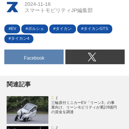
として発表される第4世代カイエ
2024-11-16
ンの開発進捗を明らかにするとと
スマートモビリティJP編集部
もに、V8ツインターボエンジン
および同プラグインハイブリッド
（E-ハイブリッド）搭載車を
EV
ポルシェ
タイカン
タイカンGTS
2030年以降もEVと並行して販売
タイカン4
すると発表した。（タイトル写真
は第4世代カイエンEVのプロトタ
イプ）
Facebook
関連記事
三輪原付ミニカーEV「リーン3」の事
業向け、リーンモビリティが累計8億円
の資金を調達