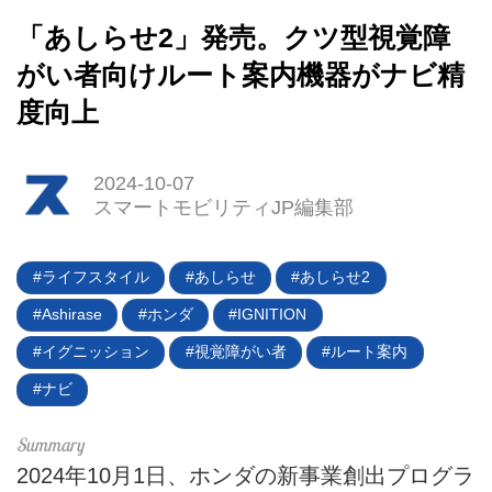
「あしらせ2」発売。クツ型視覚障
がい者向けルート案内機器がナビ精
度向上
2024-10-07
スマートモビリティJP編集部
HOME
ライフスタイル
あしらせ
あしらせ2
EV
Ashirase
ホンダ
IGNITION
イグニッション
視覚障がい者
ルート案内
電動バイク
ナビ
電動キックボード
ライフスタイル
2024年10月1日、ホンダの新事業創出プログラ