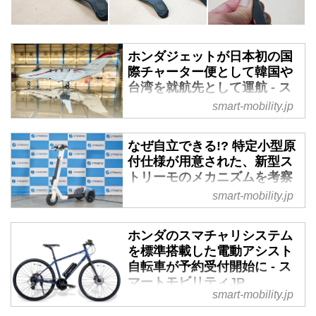
ホンダジェットが日本初の国
際チャーター便として韓国や
台湾を就航先として運航 - ス
マートモビリティJP
smart-mobility.jp
2024年9月10日、ホンダジェット
やヘリコプターによるチャーター
なぜ自立できる!? 特定小型原
機運航サービスを行ってきた
付仕様が用意された、新型ス
Japan Biz Aviationは、韓国と台
トリーモのメカニズムを考察
湾を就航先とした国際チャーター
する - スマートモビリティJP
smart-mobility.jp
運航を開始した。
ホンダの新事業創出プログラム
「IGNITION（イグニッショ
ホンダのスマチャリシステム
ン）」から生まれたベンチャー企
を標準搭載した電動アシスト
業である「株式会社 ストリー
自転車が予約受付開始に - ス
モ」が、今月施行の改正道路交通
マートモビリティJP
smart-mobility.jp
法に対応した特定小型原動機付自
ホンダが4年の歳月をかけて開発
転車仕様の「ストリーモS01JT」