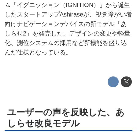
ム「イグニッション（IGNITION）」から誕生
テクノロジー
したスタートアップAshiraseが、視覚障がい者
このメディアについて
向けナビゲーションデバイスの新モデル「あ
しらせ2」を発売した。デザインの変更や軽量
運営会社
化、測位システムの採用など新機能を盛り込
利用規約
んだ仕様となっている。
プライバシーポリシー
ライター名簿
お問い合せ
広告掲載について
ユーザーの声を反映した、あ
しらせ改良モデル