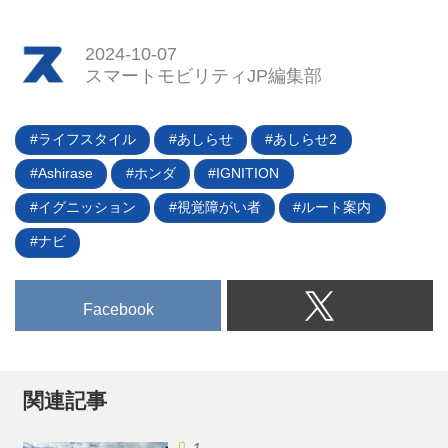
した後付け電動アシストシステム
を6月28日に発表した。独自の
「SmaChari（スマチャリ）」。
「バランスアシストシステム」に
この画期的なシステムを標準搭載
2024-10-07
より、停止時にも自立する機能を
スマートモビリティJP編集部
した電動アシスト自転車を販売す
有するストリーモだが、この機能
るY'sRoad（ワイズロード）から
はどのような仕組みで実現できた
待望の新シリーズ、「RAIL DISC-
のだろうか？ 最新の「ストリー
ライフスタイル
あしらせ
あしらせ2
e」、「RAIL ST-e」が発売され
モS01JT」の細部を観察し、考察
た。8月1日より予約受付を開始し
Ashirase
ホンダ
IGNITION
してみた。
ており納車は8月23日以降を予定
イグニッション
視覚障がい者
ルート案内
している。（タイトル写真は
「RAIL DISC-e」）
ナビ
Facebook
関連記事