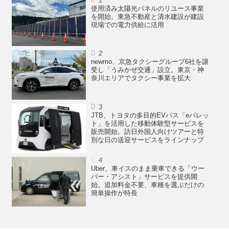
使用済み太陽光パネルのリユース事業
を開始。東急不動産と清水建設が建設
現場での電力供給に活用
newmo、京急タクシーグループ6社を譲
受し「うみかぜ交通」設立。東京・神
奈川エリアでタクシー事業を拡大
JTB、トヨタの多目的EVバス「eパレッ
ト」を活用した移動体験型サービスを
販売開始。訪日外国人向けツアーと特
別な日の送迎サービスをラインナップ
Uber、車イスのまま乗車できる「ウー
バー・アシスト」サービスを提供開
始。追加料金不要、車種を選ぶだけの
簡単操作が特長