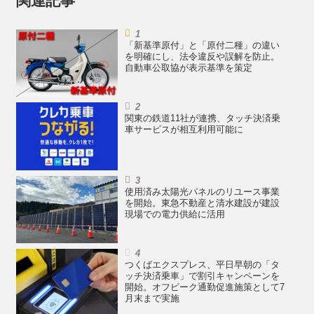
関連記事
「新基準原付」と「原付二種」の違い
を明確にし、法令違反や誤解を防止。
自動車公取協が表示基準を策定
関東の鉄道11社が連携、タッチ決済乗
車サービスが相互利用可能に
使用済み太陽光パネルのリユース事業
を開始。東急不動産と清水建設が建設
現場での電力供給に活用
つくばエクスプレス、平日早朝の「タ
ッチ決済乗車」で割引キャンペーンを
開始。オフピーク通勤促進施策として7
月末まで実施