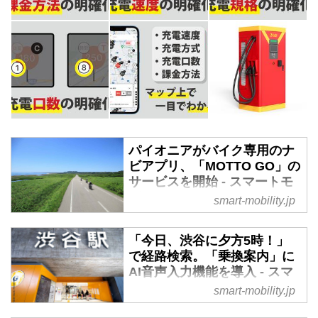
パイオニアがバイク専用のナ
ビアプリ、「MOTTO GO」の
サービスを開始 - スマートモ
ビリティJP
smart-mobility.jp
2024年7月4日、 パイオニアはバ
イク専用のナビゲーションアプリ
「今日、渋谷に夕方5時！」
「MOTTO GO」の公式版を提供
で経路検索。「乗換案内」に
開始した。音声技術を活用し、バ
AI音声入力機能を導入 - スマ
イク用インカムと連携してツーリ
ートモビリティJP
smart-mobility.jp
ングをより快適に楽しむことがで
2024年5月20日、ジョルダン株式
きるほか、バイク向けに最適化さ