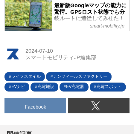
会社は経路検索アプリ「乗換案
最新版Googleマップの能力に
れたナビゲーションや、プッシュ
内」にて「AI音声入力 乗換案内」
驚愕。GPSロスト状態でも分
型音声での情報提供により、安
の提供を開始した。従来の出発
岐ルートに追従してみせた！
心・安全なツーリングをサポート
地・目的地入力対応に加えて、日
- スマートモビリティJP
smart-mobility.jp
するという。（タイトル写真はイ
時や交通手段まで一度に入力可能
メージ）
スマホやPCで無料で使えるナビ
に進化した。
アプリとして定番の「Googleマ
ップ」。最新版は2023年11月に
2024-07-10
アップデートされており、それに
スマートモビリティJP編集部
伴い地図表示の“見た目”は大きく
変更された。しかし、使ってみる
と単に見た目が変わっただけでな
ライフスタイル
テンフィールズファクトリー
く、機能面でも様々なアップデー
EVナビ
充電施設
EV充電器
充電スポット
トが実施されていることがわかっ
た。そんなGoogleマップの最新
状況をレポートする。
Facebook