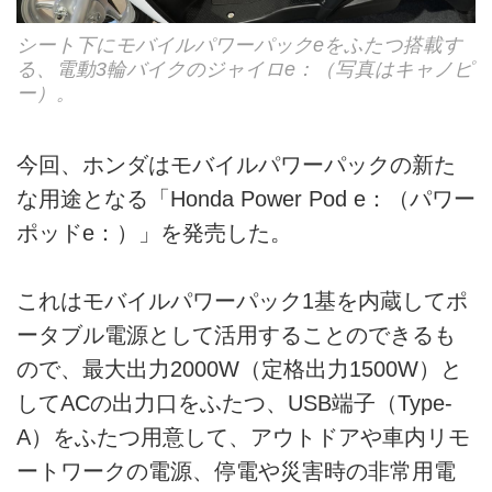
シート下にモバイルパワーパックeをふたつ搭載す
る、電動3輪バイクのジャイロe：（写真はキャノピ
ー）。
今回、ホンダはモバイルパワーパックの新た
な用途となる「Honda Power Pod e：（パワー
ポッドe：）」を発売した。
これはモバイルパワーパック1基を内蔵してポ
ータブル電源として活用することのできるも
ので、最大出力2000W（定格出力1500W）と
してACの出力口をふたつ、USB端子（Type-
A）をふたつ用意して、アウトドアや車内リモ
ートワークの電源、停電や災害時の非常用電