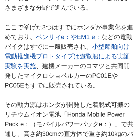
さまざまな分野で進んでいる。
ここで挙げた3つはすでにホンダが事業化を進
めており、
ベンリィe：やEM1 e：
などの電動
バイクはすでに一般販売され、
小型船舶向け
電動推進機プロトタイプは遊覧船による実証
実験を実施
、建機メーカーのコマツと共同開
発したマイクロショベルカーのPC01Eや
PC05Eもすでに販売されている。
その動力源はホンダが開発した着脱式可搬の
リチウムイオン電池「Honda Mobile Power
Pack e：（モバイルパワーパックe：）」で共
通し、高さ約30cmの直方体で重さ約10kgのバ