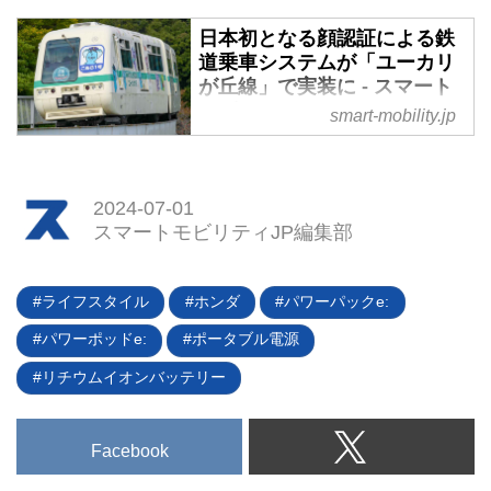
小型EVが利用できるサービスを
フォーマンスバージョンにあたる
開始した。
日本初となる顔認証による鉄
「アルピーヌ A290」が本国で発
道乗車システムが「ユーカリ
表された。日本でも年内の発売開
が丘線」で実装に - スマート
始を予定しているルノーサンクと
モビリティJP
smart-mobility.jp
ともに、日本上陸が大いに期待さ
れるEVホットハッチの詳細をダ
2024年6月7日、不動産事業を本
イナミック性能に焦点をあてて紹
業として千葉県佐倉市で鉄道「山
介していく。（タイトル写真は
万ユーカリが丘線」を運行する山
2024-07-01
「アルピーヌ A290 GTS」）
万株式会社は、乗車システムに顔
スマートモビリティJP編集部
認証を採用した改札機の本格導入
を発表。同月15日から運用が開始
された。
ライフスタイル
ホンダ
パワーパックe:
パワーポッドe:
ポータブル電源
リチウムイオンバッテリー
Facebook