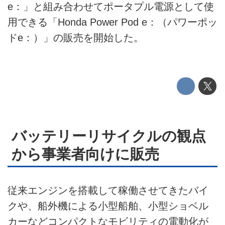
e：」と組み合わせてポータプル電源として使
このメディアについて
用できる「Honda Power Pod e：（パワーポッ
ドe：）」の販売を開始した。
運営会社
利用規約
プライバシーポリシー
ライター名簿
バッテリーリサイクルの観点
お問い合せ
から事業者向けに販売
広告掲載について
従来エンジンを搭載して稼働させてきたバイ
クや、船外機による小型船舶、小型ショベル
カーなどコンパクトなモビリティの電動化が