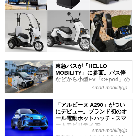
東急バスが「HELLO
MOBILITY」に参画。バス停
などから小型EV「C+pod」の
利用が可能に - スマートモビ
smart-mobility.jp
リティJP
2024年6月12日、東急バス株式会
「アルピーヌ A290」がつい
社はOpenStreet株式会社が展開す
にデビュー。ブランド初のオ
る「HELLO MOBILITY」に運営事
ール電動ホットハッチ - スマ
業者として参画し、バス停近くな
ートモビリティJP
smart-mobility.jp
どに設置されたステーションから
新型ルノー5（サンク）のハイパ