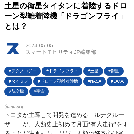
土星の衛星タイタンに着陸するドロ
ーン型離着陸機「ドラゴンフライ」
とは？
2024-05-05
スマートモビリティJP編集部
テクノロジー
ドラゴンフライ
土星
衛星
HOME
タイタン
ドローン型離着陸機
NASA
JAXA
EV
航空機
宇宙
電動バイク
トヨタが主導して開発を進める「ルナクルー
電動キックボード
ザー」が、人類史上初めて月面“有人走行”をす
ることが決まった。だが、人類の好奇心はそ
ライフスタイル