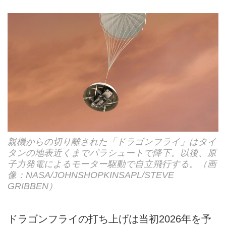
親機からの切り離された「ドラゴンフライ」はタイ
タンの地表近くまでパラシュートで降下。以後、原
子力発電によるモーター駆動で自立飛行する。（画
像：NASA/JOHNSHOPKINSAPL/STEVE
GRIBBEN）
ドラゴンフライの打ち上げは当初2026年を予