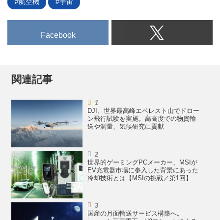
航空機
宇宙
は試乗とともにエアフリーコンセ
プトの可能性を展望した。
Facebook
関連記事
DJI、世界最高峰エベレスト山でドロー
ン飛行試験を実施。高高度での物資輸
送や測量、気候研究に貢献
世界的ゲーミングPCメーカー、MSIが
EV充電器市場に参入した背景にあった
冷却技術とは【MSIの挑戦／第1回】
国産の月面輸送サービス構築へ。