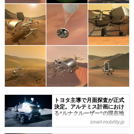
トヨタ主導で月面探査が正式
決定。アルテミス計画におけ
る“ルナクルーザー”の現在地
- スマートモビリティJP
smart-mobility.jp
2024年4月10日（日本時間）、米