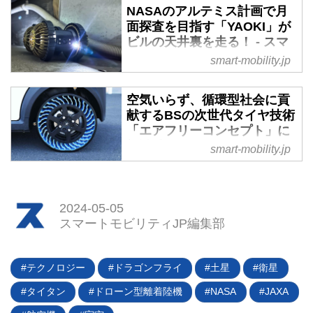
国主導で進む国際宇宙探査計画
NASAのアルテミス計画で月
「アルテミス」に関連し、日米両
面探査を目指す「YAOKI」が
国は「与圧ローバによる月面調査
ビルの天井裏を走る！ - スマ
の実施取決め」に署名した。文書
ートモビリティJP
smart-mobility.jp
には明記されていないものの、こ
2024年2月13日、ロボット・宇宙
の与圧ローバとはトヨタ主導で開
開発ベンチャー企業である株式会
空気いらず、循環型社会に貢
発が進む “ルナクルーザー
社ダイモンは、月面探査車
献するBSの次世代タイヤ技術
（LUNAR CRUSER）”のこと。
「YAOKI」をベースにした「天井
「エアフリーコンセプト」に
つまり、ルナクルーザーが月面を
裏点検ロボット」の開発をスター
初試乗 - スマートモビリティ
smart-mobility.jp
走ることが正式に決定した。自動
トさせたと発表した。2024年内
JP
車史の新たな一歩となるルナクル
には開発を完了する計画だとい
ーザーの現在の開発状況をお伝え
空気を入れる必要がないタイヤと
う。
しよう。
して注目されているのがブリヂス
2024-05-05
トン（BS）が開発した「エアフ
スマートモビリティJP編集部
リーコンセプト」だ。空気を入れ
なくて済むということは、当然な
がらパンクすることもない。そん
テクノロジー
ドラゴンフライ
土星
衛星
な夢のようなタイヤだが、その開
タイタン
ドローン型離着陸機
NASA
JAXA
発の真意は使用済みタイヤの再利
用を目指したものだった。ここで