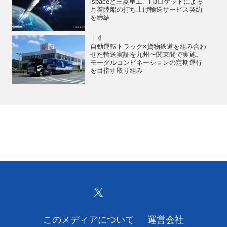
ispaceと三菱重工、H3ロケットによる
月着陸船の打ち上げ輸送サービス契約
を締結
自動運転トラック×貨物鉄道を組み合わ
せた輸送実証を九州〜関東間で実施。
モーダルコンビネーションの定期運行
を目指す取り組み
このメディアについて
運営会社