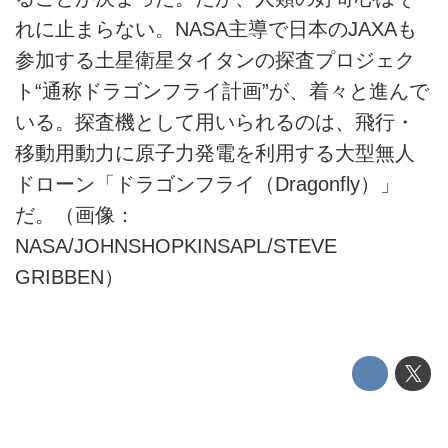
れに止まらない。NASA主導で日本のJAXAも
テクノロジー
参加する土星衛星タイタンの探査プロジェク
ト“通称ドラゴンフライ計画”が、着々と進んで
このメディアについて
いる。探査機として用いられるのは、飛行・
運営会社
移動用動力に原子力発電を利用する大型無人
ドローン「ドラゴンフライ（Dragonfly）」
利用規約
だ。（画像：
プライバシーポリシー
NASA/JOHNSHOPKINSAPL/STEVE
GRIBBEN）
ライター名簿
お問い合せ
広告掲載について