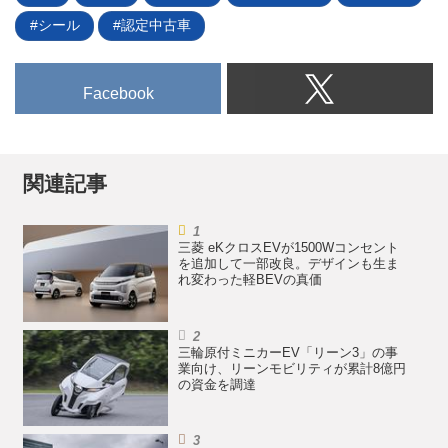
ながら、中〜大型のセダンである
ーショーで世界初公開する。
シール
認定中古車
ことは明らか。しばらく前からそ
の存在が囁かれていたマツダ6の
後継EV車、いわゆる“マツダEZ-
Facebook
6”のティーザー画像であることは
間違いなさそうだ。編集部が入手
した独自の情報も交えながら、謎
の新型セダンの姿に迫る。
関連記事
三菱 eKクロスEVが1500Wコンセント
を追加して一部改良。デザインも生ま
れ変わった軽BEVの真価
三輪原付ミニカーEV「リーン3」の事
業向け、リーンモビリティが累計8億円
の資金を調達