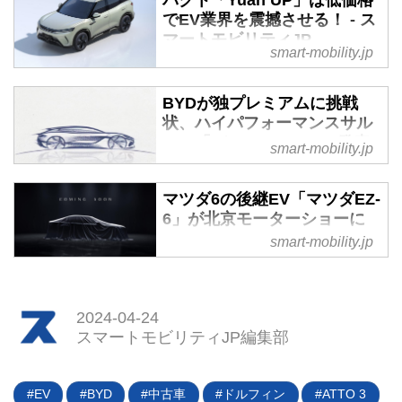
パクト「Yuan UP」は低価格
でEV業界を震撼させる！ - ス
マートモビリティJP
smart-mobility.jp
2023年10月〜12月のEV販売台数
でテスラを抜き、ついに世界ナン
BYDが独プレミアムに挑戦
バーワンのEVメーカーとなった
状、ハイパフォーマンスサル
BYDから、次の矢が放たれた。ア
ーン「デンツァZ9 GT」発表
smart-mobility.jp
ット3（ATTO3／中国名Yuan
迫る - スマートモビリティJP
PLUS）よりもひと回り小ぶりの
欧州のプレミアムセグメント、な
B／Cセグメント相当のクロスオ
マツダ6の後継EV「マツダEZ-
かでも大型サルーンは今でもドイ
ーバーSUV、「Yuan UP」の公式
6」が北京モーターショーに
ツ勢が圧倒的に優勢だ。その牙城
画像が中国国内向けにWeiboで公
登場、PHEVも同時発表 - ス
smart-mobility.jp
を崩すべく、中国BYDグループの
開されたのだ。価格を含めた詳細
マートモビリティJP
プレミアムブランドのひとつ「デ
は正式発売となる本年3月を待つ
2024年4月25日から始まる北京モ
ンツァ（DENZA：騰勢）」が本
しかないが、一部スペックはすで
ーターショー。現地での劣勢が伝
格的な攻勢をかける。2月にジュ
に公表済み。欧州や日本でも人気
2024-04-24
わる日本メーカーの奮闘に期待が
ネーブモーターショーで発表した
スマートモビリティJP編集部
のセグメントだけに、早くもその
高まるなか、去る4月10日に長安
SUVの「N7」に続き、ラージク
動向が注目を浴びている。
マツダが謎のティーザー画像1点
ラス パフォーマンスサルーン
を公表した。情報は極めて少ない
EV
BYD
中古車
ドルフィン
ATTO 3
「DENZA Z9 GT」を北京モータ