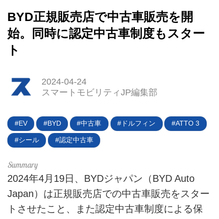
BYD正規販売店で中古車販売を開
始。同時に認定中古車制度もスター
ト
HOME
2024-04-24
EV
スマートモビリティJP編集部
電動バイク
EV
BYD
中古車
ドルフィン
ATTO 3
電動キックボード
シール
認定中古車
ライフスタイル
テクノロジー
2024年4月19日、BYDジャパン（BYD Auto
Japan）は正規販売店での中古車販売をスター
このメディアについて
トさせたこと、また認定中古車制度による保