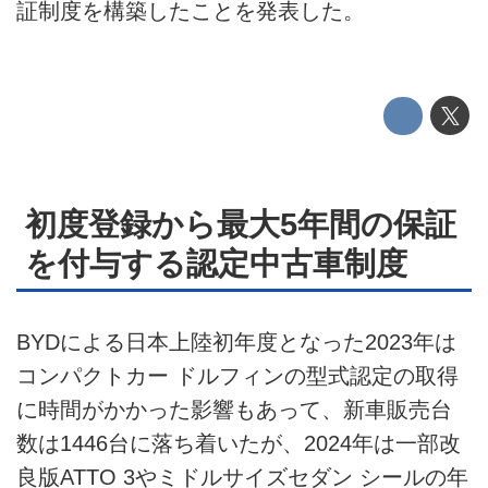
証制度を構築したことを発表した。
運営会社
利用規約
プライバシーポリシー
ライター名簿
初度登録から最大5年間の保証
お問い合せ
を付与する認定中古車制度
広告掲載について
BYDによる日本上陸初年度となった2023年は
コンパクトカー ドルフィンの型式認定の取得
に時間がかかった影響もあって、新車販売台
数は1446台に落ち着いたが、2024年は一部改
良版ATTO 3やミドルサイズセダン シールの年