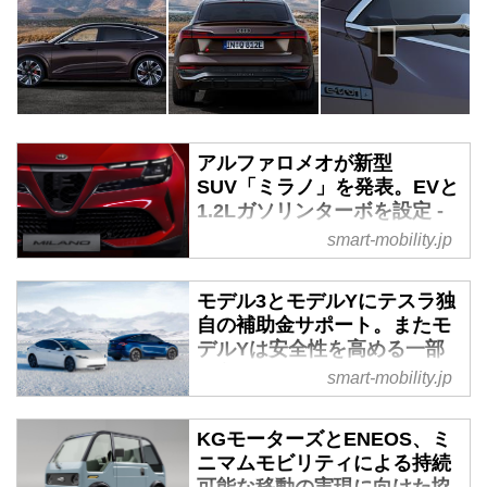
アルファロメオが新型
SUV「ミラノ」を発表。EVと
1.2Lガソリンターボを設定 -
スマートモビリティJP
smart-mobility.jp
2024年4月11日、ステランティス
N.V.はアルファロメオのコンパク
モデル3とモデルYにテスラ独
トクロスオーバーSUV「ミラノ
自の補助金サポート。またモ
（MILANO）」を発表した。フル
デルYは安全性を高める一部
バッテリーEVの「エレットリカ
改良も - スマートモビリティ
smart-mobility.jp
（ELETTRICA）」のほか、1.2L
JP
直3ターボエンジン（156ps／
2024年4月2日、テスラモーター
KGモーターズとENEOS、ミ
260Nm）を搭載したマイルドハ
ズジャパンはセダンのモデル3
ニマムモビリティによる持続
イブリッドの「イブリダ
と、その兄弟車であるSUVのモデ
可能な移動の実現に向けた協