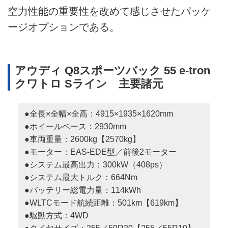
空力性能の重要性を改めて感じさせたパッケ
ージオプションである。
アウディ Q8スポーツバック 55 e-tron
クワトロ Sライン 主要諸元
●全長×全幅×全高：4915×1935×1620mm
●ホイールベース：2930mm
●車両重量：2600kg【2570kg】
●モーター：EAS-EDE型／前後2モーター
●システム最高出力：300kW（408ps）
●システム最大トルク：664Nm
●バッテリー総電力量：114kWh
●WLTCモード航続距離：501km【619km】
●駆動方式：4WD