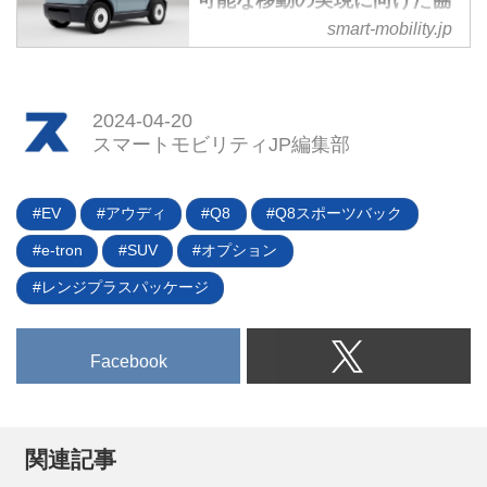
（IBRIDA）」もラインナップさ
ルYの車両価格を改定して発売を
業の覚書を締結 - スマートモ
smart-mobility.jp
れているが、ここではEVを中心
開始。新たなCEV補助金の発表を
ビリティJP
に紹介していこう。
受けてテスラ独自の補助金サポー
2024年3月19日、KGモーターズ
トも設定された。またモデルYは
は、開発中の超小型EV「ミニマ
2024-04-20
一部改良も実施した。
ムモビリティ」による持続可能な
スマートモビリティJP編集部
移動の実現に向けて、ENEOSと
協業に関する覚書を締結したと発
表した。さらに「ミニマムモビリ
EV
アウディ
Q8
Q8スポーツバック
ティ」のメンテナンス面に関する
e-tron
SUV
オプション
ことも検討中だそうだ。
レンジプラスパッケージ
Facebook
関連記事