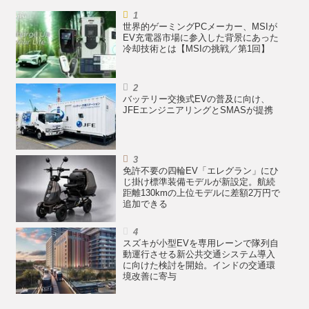
世界的ゲーミングPCメーカー、MSIが
EV充電器市場に参入した背景にあった
冷却技術とは【MSIの挑戦／第1回】
バッテリー交換式EVの普及に向け、
JFEエンジニアリングとSMASが提携
免許不要の四輪EV「エレグラン」にひ
じ掛け標準装備モデルが新設定。航続
距離130kmの上位モデルに差額2万円で
追加できる
スズキが小型EVを専用レーンで隊列自
動運行させる新公共交通システム導入
に向けた検討を開始。インドの交通環
境改善に寄与