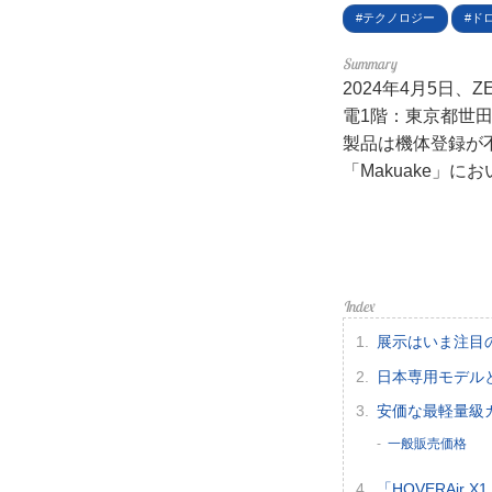
利用
テクノロジー
ド
プラ
2024年4月5日、
電1階：東京都世田谷
ライ
製品は機体登録が不
「Makuake」
お問
広告
展示はいま注目
日本専用モデル
安価な最軽量級
一般販売価格
「HOVERAir 