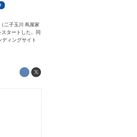
機
」（二子玉川 蔦屋家
示をスタートした。同
ンディングサイト