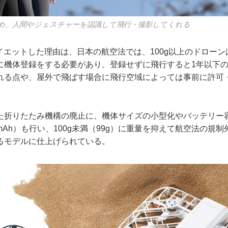
ため、人間やジェスチャーを認識して飛行・撮影してくれる
にダイエットした理由は、日本の航空法では、100g以上のドロー
に機体登録をする必要があり、登録せずに飛行すると1年以下の
れる点や、屋外で飛ばす場合に飛行空域によっては事前に許可
た折りたたみ機構の廃止に、機体サイズの小型化やバッテリー
90mAh）も行い、100g未満（99g）に重量を抑えて航空法の
るモデルに仕上げられている。