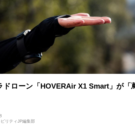
E
バイク
キックボード
フスタイル
ローン「HOVERAir X1 Smart」が
ノロジー
メディアについて
8
ビリティJP編集部
会社