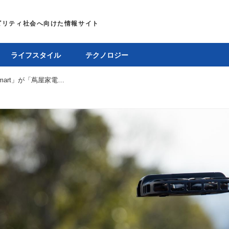
ライフスタイル
テクノロジー
高画質カメラドローン「HOVERAir X1 Smart」が「蔦屋家電+」で展示開始