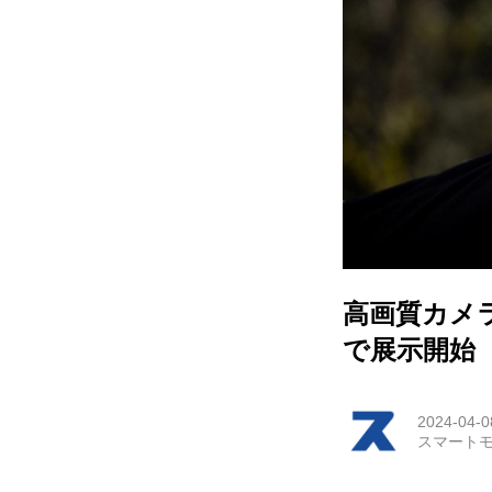
HOM
EV
電動
電動
ライ
高画質カメラド
テク
で展示開始
この
2024-04-0
スマートモ
運営