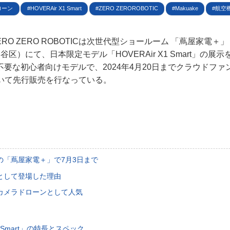
規約
ローン
HOVERAir X1 Smart
ZERO ZEROROBOTIC
Makuake
航空
イバシーポリシー
ZERO ZERO ROBOTICは次世代型ショールーム 「蔦屋家電＋
区）にて、日本限定モデル「HOVERAir X1 Smart」の展
ター名簿
要な初心者向けモデルで、2024年4月20日までクラウドファ
において先行販売を行なっている。
い合せ
掲載について
の「蔦屋家電＋」で7月3日まで
として登場した理由
カメラドローンとして人気
X1 Smart」の特長とスペック