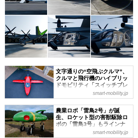
文字通りの“空飛ぶクルマ”、
クルマと飛行機のハイブリッ
ドモビリティ「スイッチブレ
ード」が初飛行に成功 - スマ
smart-mobility.jp
ートモビリティJP
2023年11月10日（現地時間）、
農業ロボ「雷鳥2号」が誕
アメリカのスタートアップ企業
生、ロケット型の害獣駆除ロ
「Samson Sky（サムソンスカ
ボの「雷鳥3号」もラインナ
イ）社」が、本当の意味での空飛
ップ - スマートモビリティJP
smart-mobility.jp
ぶクルマ「Switchblade（スイッ