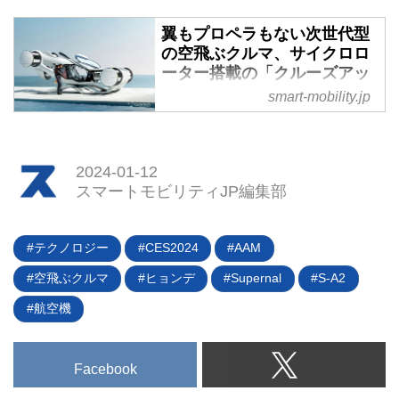
2023年12月18日、電動ロボ・モ
チブレード）」の初飛行に成功し
ビリティ開発メーカーの「テムザ
翼もプロペラもない次世代型
たと発表した。しかも、プライベ
ック」が多機能型農業ロボット
の空飛ぶクルマ、サイクロロ
ート用小型飛行機としては圧倒的
「雷鳥2号」の開発を発表した。
ーター搭載の「クルーズアッ
にコストパフォーマンスが高い価
まるで某TV番組に登場するメカ
プ」が登場 - スマートモビリ
smart-mobility.jp
格設定がなされている。
のように見えるが、雷鳥3号も放
ティJP
水ノズルが特徴的だ。（タイトル
空飛ぶクルマ（eVTOL）の実用化
写真は「雷鳥2号」）
に向けて日本を始め世界中で開発
2024-01-12
が加速しているが、すでにその先
スマートモビリティJP編集部
を見据えた次世代eVTOLの開発も
始まっている。去る10月5日（現
地時間）にオーストリアの
テクノロジー
CES2024
AAM
CycloTech（サイクロテック）社
空飛ぶクルマ
ヒョンデ
Supernal
S-A2
が発表した「CruiseUp（クルー
ズアップ）」は、プロペラではな
航空機
くサイクロローターと呼ばれる独
自開発の浮力／推進機構を採用し
た次世代eVTOL。果たして、どの
Facebook
ように空を飛ぶのだろうか？（写