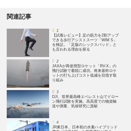
真：CycloTech）
関連記事
【試着レビュー】足の筋力を2割アップ
できる歩行アシストスーツ「WIM S」
を検証。「足版のシックスパッド」と
も言われる理由を探る
JAXAが再使用型ロケット「RV-X」の
飛行試験で着陸に成功。将来基幹ロケ
ットの打ち上げコスト低減を目指す取
り組み
DJI、世界最高峰エベレスト山でドロー
ン飛行試験を実施。高高度での物資輸
送や測量、気候研究に貢献
JR東日本、日本初の水素ハイブリッド