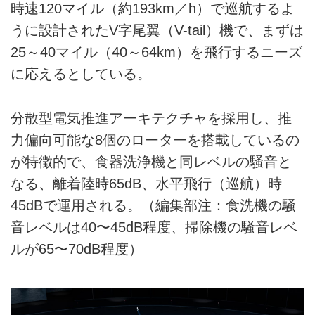
時速120マイル（約193km／h）で巡航するよ
うに設計されたV字尾翼（V-tail）機で、まずは
25～40マイル（40～64km）を飛行するニーズ
に応えるとしている。
分散型電気推進アーキテクチャを採用し、推
力偏向可能な8個のローターを搭載しているの
が特徴的で、食器洗浄機と同レベルの騒音と
なる、離着陸時65dB、水平飛行（巡航）時
45dBで運用される。（編集部注：食洗機の騒
音レベルは40〜45dB程度、掃除機の騒音レベ
ルが65〜70dB程度）