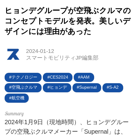
ヒョンデグループが空飛ぶクルマの
コンセプトモデルを発表。美しいデ
ザインには理由があった
2024-01-12
スマートモビリティJP編集部
HOME
EV
テクノロジー
CES2024
AAM
空飛ぶクルマ
ヒョンデ
Supernal
S-A2
電動バイク
航空機
電動キックボード
ライフスタイル
2024年1月9日（現地時間）、ヒョンデグルー
プの空飛ぶクルマメーカー「Supernal」は、
テクノロジー