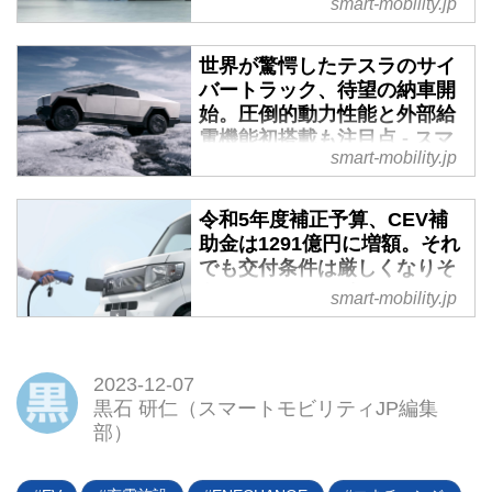
smart-mobility.jp
ィJP
100kWhを超える大容量バッテリ
世界が驚愕したテスラのサイ
ーを搭載したEVが続々と誕生し
バートラック、待望の納車開
ている昨今、2025年には10分間
始。圧倒的動力性能と外部給
の充電で100km以上の走行距離が
電機能初搭載も注目点 - スマ
取り戻せるのが当たり前になるこ
smart-mobility.jp
ートモビリティJP
とが期待されている。そんな時代
に対応した急速充電器
ついにテスラがサイバートラック
令和5年度補正予算、CEV補
「MITUS（ミタス）」が、新電元
の正式な納車をスタート。去る
助金は1291億円に増額。それ
工業株式会社から発表された。発
2023年11月30日にはその納車式
でも交付条件は厳しくなりそ
売は2025年春。本稿では日本の
が行われた。2019年の発表以
う - スマートモビリティJP
急速充電事情も交え、MITUS登場
来、すでに200万台を超えるプレ
smart-mobility.jp
の背景を深堀りしてみたい。
オーダーを抱える新型EVピック
11月10日、令和5年度の補正予算
アップトラック。その驚愕の中身
案が閣議決定された。経産省によ
とは？（タイトル写真はハイパフ
るCEV補助金（クリーンエネルギ
2023-12-07
ォーマンス版の「サイバービース
ー自動車導入促進補助金）
黒石 研仁（スマートモビリティJP編集
ト」）
は“1291億円”と大幅に増額され、
部）
現在実施されている令和4年度補
正予算および令和5年度当初予算