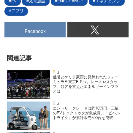
EV
充電施設
ENECHANGE
エネチェンジ
の合計900億円の1.4倍にもなる。
通常国会を経て実施細則は今後検
アプリ
討されるが、海外に倣って打ち切
りも心配されたCEV補助金が継続
されることになったのは朗報と言
Facebook
える一方、交付の条件はより厳し
くなりそうだ。
関連記事
猛暑とゲリラ豪雨に見舞われたフォー
ミュラE 東京E-Prix。レースやスタッ
フ、観客を支えたエネルギーインフラ
とは
エントリーグレードは約70万円、三輪
のEVトゥクトゥクが急成長。「ビベル
トライク」が累計販売500台を突破