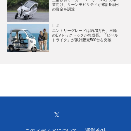
三輪原付ミニカーEV「リーン3」の事
業向け、リーンモビリティが累計8億円
の資金を調達
エントリーグレードは約70万円、三輪
のEVトゥクトゥクが急成長。「ビベル
トライク」が累計販売500台を突破
このメディアについて
運営会社