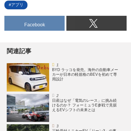
通常国会を経て実施細則は今後検
アプリ
討されるが、海外に倣って打ち切
りも心配されたCEV補助金が継続
されることになったのは朗報と言
Facebook
える一方、交付の条件はより厳し
くなりそうだ。
関連記事
BYD ラッコを発売。海外の自動車メー
カーが日本の軽規格のBEVを初めて専
用設計
日産はなぜ「電気のレース」に挑み続
けるのか？ フォーミュラE参戦で見据
えるEVシフトの未来とは