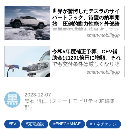
100kWhを超える大容量バッテリ
世界が驚愕したテスラのサイ
ーを搭載したEVが続々と誕生し
バートラック、待望の納車開
ている昨今、2025年には10分間
始。圧倒的動力性能と外部給
の充電で100km以上の走行距離が
電機能初搭載も注目点 - スマ
取り戻せるのが当たり前になるこ
smart-mobility.jp
ートモビリティJP
とが期待されている。そんな時代
に対応した急速充電器
ついにテスラがサイバートラック
令和5年度補正予算、CEV補
「MITUS（ミタス）」が、新電元
の正式な納車をスタート。去る
助金は1291億円に増額。それ
工業株式会社から発表された。発
2023年11月30日にはその納車式
でも交付条件は厳しくなりそ
売は2025年春。本稿では日本の
が行われた。2019年の発表以
う - スマートモビリティJP
急速充電事情も交え、MITUS登場
来、すでに200万台を超えるプレ
smart-mobility.jp
の背景を深堀りしてみたい。
オーダーを抱える新型EVピック
11月10日、令和5年度の補正予算
アップトラック。その驚愕の中身
案が閣議決定された。経産省によ
とは？（タイトル写真はハイパフ
るCEV補助金（クリーンエネルギ
2023-12-07
ォーマンス版の「サイバービース
ー自動車導入促進補助金）
黒石 研仁（スマートモビリティJP編集
ト」）
は“1291億円”と大幅に増額され、
部）
現在実施されている令和4年度補
正予算および令和5年度当初予算
EV
充電施設
ENECHANGE
エネチェンジ
の合計900億円の1.4倍にもなる。