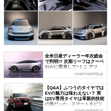
全米日産ディーラー年次総会
で判明!? 次期リーフはクーペ
SUVに変身して“ミニ アリ
ア”風に - スマートモビリティ
smart-mobility.jp
JP
この夏にラスベガスで開催された
【Q&A】ふつうのタイヤでは
全米日産ディーラー年次総会だ
EVの魅力は味わえない？ 実
が、「Automotive News」によれ
はEV専用タイヤは革新的技術
ば、この会合では今後の日産北米
の塊だった - スマートモビリ
戦略とともに、これから投入され
ティJP
smart-mobility.jp