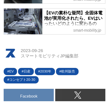
る新型車に関する概略が明かされ
EV車が純正装着しているタイヤ
たという。その中でも注目された
は、ふつうのガソリン車が履いて
【EVの素朴な疑問】全固体電
のは、次世代リーフに関してだ。
いるタイヤとはかなり異なる。一
池が実用化されたら、EVはい
初めて具体的な言及があり、同時
見しただけでは両者の違いはわか
ったいどのように変わるの
にごく短時間ではあるが実車（コ
らないが、エンジンではなくモー
か？ - スマートモビリティJP
smart-mobility.jp
ンセプトモデル？）も公開された
ターやバッテリーを積んでいるこ
いよいよ普及期に入ってきたと言
こと。参加者はその大胆な変貌ぶ
とから、タイヤに求められる性能
えるEVだが、今後、技術的に注
りに衝撃を受けたという。（タイ
もこれまでとは違ってくるのだ。
目されるものがふたつある。ひと
トル写真はコンセプトカー「日産
2023-09-26
（タイトル写真は日産のフラッグ
つはEV専用の車載OSで、もうひ
チルアウト」）
スマートモビリティJP編集部
シップEV、「アリア」）
とつが「全固体電池」だ。ここで
は全固体電池について、実用化は
どういう意味を持つのか。EVメ
EV
日産
2030年
欧州販売
ーカーにどのような影響を与える
コンセプト20-30
のかを考えてみた。（タイトル写
真は日産が2022年4月に公開した
全固体電池の試作生産設備）
Facebook