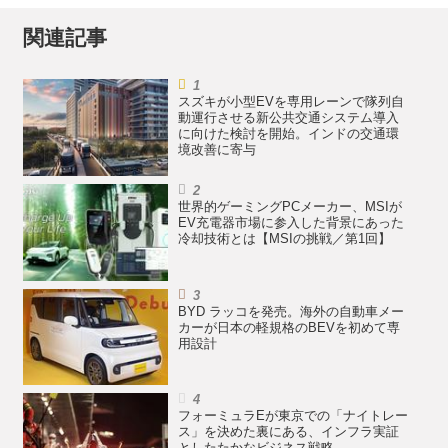
関連記事
スズキが小型EVを専用レーンで隊列自
動運行させる新公共交通システム導入
に向けた検討を開始。インドの交通環
境改善に寄与
世界的ゲーミングPCメーカー、MSIが
EV充電器市場に参入した背景にあった
冷却技術とは【MSIの挑戦／第1回】
BYD ラッコを発売。海外の自動車メー
カーが日本の軽規格のBEVを初めて専
用設計
フォーミュラEが東京での「ナイトレー
ス」を決めた裏にある、インフラ実証