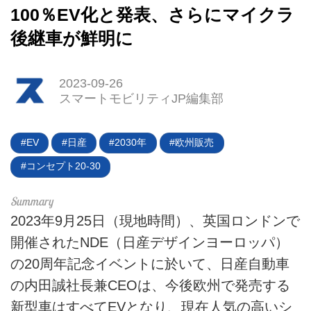
100％EV化と発表、さらにマイクラ
後継車が鮮明に
HOME
2023-09-26
スマートモビリティJP編集部
EV
電動バイク
EV
日産
2030年
欧州販売
コンセプト20-30
電動キックボード
ライフスタイル
2023年9月25日（現地時間）、英国ロンドンで
テクノロジー
開催されたNDE（日産デザインヨーロッパ）
の20周年記念イベントに於いて、日産自動車
このメディアについて
の内田誠社長兼CEOは、今後欧州で発売する
新型車はすべてEVとなり、現在人気の高いシ
運営会社