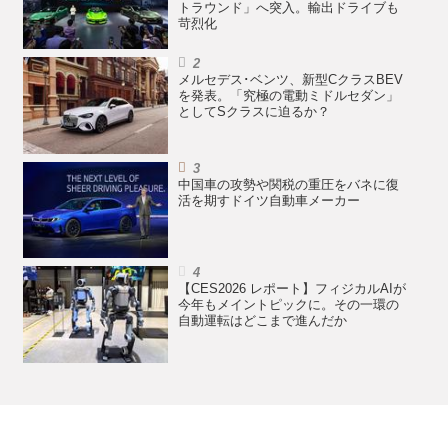
トラウンド」へ突入。輸出ドライブも
苛烈化
メルセデス･ベンツ、新型CクラスBEV
を発表。「究極の電動ミドルセダン」
としてSクラスに迫るか？
中国車の攻勢や関税の重圧をバネに復
活を期すドイツ自動車メーカー
【CES2026 レポート】フィジカルAIが
今年もメイントピックに。その一環の
自動運転はどこまで進んだか