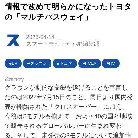
情報で改めて明らかになったトヨタ
の「マルチパスウェイ」
2023-04-14
スマートモビリティJP編集部
EV
クラウン
トヨタ
FCEV
HV
クラウンが劇的な変貌を遂げることを宣言し
たのは2022年7月15日のこと。同日より国内発
売が開始された「クロスオーバー」に加え、
今後は3モデルも揃えて、およそ40の国と地域
で販売されるグローバルカーに生まれ変わ
HOME
る。そして、未発売の3モデルについて追加情