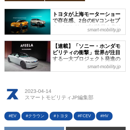
トヨタが上海モーターショー
で存在感、2台のEVコンセプ
ト、bZシリーズが注目を集め
smart-mobility.jp
る - スマートモビリティJP
EV一色となった観のある2023年
【連載】「ソニー・ホンダモ
の上海モーターショー。トヨタは
ビリティの衝撃」世界が注目
bZシリーズの新たなコンセプトカ
する一大プロジェクト発進の
ー2台、「bZ Sport Crossover
必然 - スマートモビリティJP
smart-mobility.jp
Concept」、「bZ FlexSpace
ソニーグループは2023年1月4
Concept」を公開した。この2台
日、ラスベガスで開催された
をもとにした量産モデルは、それ
「CES2023」のプレスカンファ
ぞれ2024年中に中国市場に投入
2023-04-14
レンスで、ホンダと共同で設立し
されることになる。
スマートモビリティJP編集部
たソニー・ホンダモビリティが開
発を進めている電気自動車
（EV）の新ブランド
EV
クラウン
トヨタ
FCEV
HV
「AFEELA（アフィーラ）」の試
作車を世界初公開した。この一大