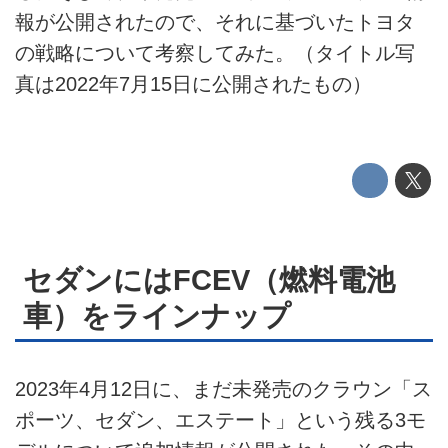
報が公開されたので、それに基づいたトヨタ
EV
の戦略について考察してみた。（タイトル写
電動バイク
真は2022年7月15日に公開されたもの）
電動キックボード
ライフスタイル
テクノロジー
このメディアについて
セダンにはFCEV（燃料電池
車）をラインナップ
運営会社
利用規約
2023年4月12日に、まだ未発売のクラウン「ス
プライバシーポリシー
ポーツ、セダン、エステート」という残る3モ