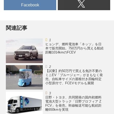
プロジェクトは徐々に形になりつ
Facebook
つあるが、そもそもどのような経
緯で始まったのか。ソニーの提案
か、それともホンダなのか。短期
関連記事
連載で「ソニー・ホンダモビリテ
ィの挑戦」を追う。
ヒョンデ、燃料電池車「ネッソ」を日
本で販売開始。750万円から買える航続
距離1014kmのFCEV
【試乗】約50万円で買える免許不要の
ミニEV「ブルージェー」がまもなく発
売。自転車サイズの屋根付き四輪特定
小型原付で、FCEVモデルも展開
日野・トヨタ、共同開発の国内初燃料
電池大型トラック「日野プロフィア Z
FCV」を発売。幹線輸送可能な航続距
離650kmを実現