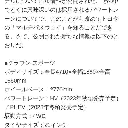
デルについて追加情報が公開された。その中
ライター名簿
でとくに興味深いのは採用されるパワートレ
お問い合せ
ーンについてで、このことから改めてトヨタ
の「マルチパスウェイ」を知ることができ
広告掲載について
る。さて、公開された新たな情報は以下のと
おりだ。
■クラウン スポーツ
ボディサイズ：全長4710×全幅1880×全高
1560mm
ホイールベース：2770mm
パワートレーン：HV（2023年秋頃発売予定）
／PHEV（2023年冬頃発売予定）
駆動方式：4WD
タイヤサイズ：21インチ