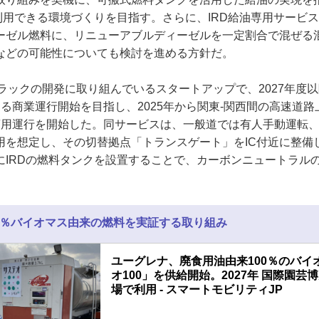
を利用できる環境づくりを目指す。さらに、IRD給油専用サービ
ーゼル燃料に、リニューアブルディーゼルを一定割合で混ぜる
などの可能性についても検討を進める方針だ。
トラックの開発に取り組んでいるスタートアップで、2027年度
る商業運行開始を目指し、2025年から関東-関西間の高速道
商用運行を開始した。同サービスは、一般道では有人手動運転
用を想定し、その切替拠点「トランスゲート」をIC付近に整備
にIRDの燃料タンクを設置することで、カーボンニュートラル
0％バイオマス由来の燃料を実証する取り組み
ユーグレナ、廃食用油由来100％のバイ
オ100」を供給開始。2027年 国際園芸
場で利用 - スマートモビリティJP