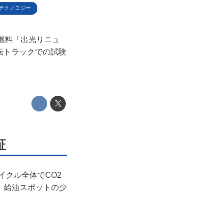
テクノロジー
ル燃料「出光リニュ
転トラックでの試験
証
イクル全体でCO2
、給油スポットの少
。