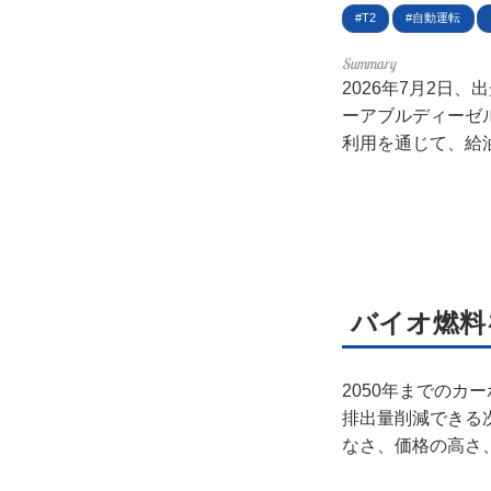
T2
自動運転
プラ
ライ
2026年7月2日
ーアブルディーゼ
お問
利用を通じて、給
広告
バイオ燃料
2050年までのカ
排出量削減できる
なさ、価格の高さ