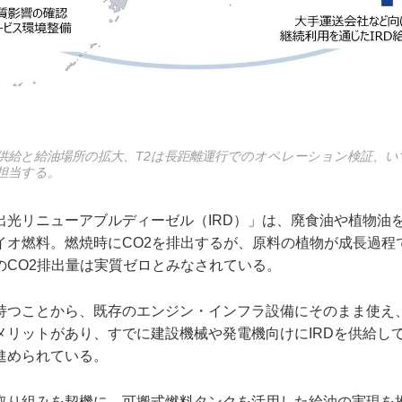
供給と給油場所の拡大、T2は長距離運行でのオペレーション検証、い
担当する。
出光リニューアブルディーゼル（IRD）」は、廃食油や植物油
イオ燃料。燃焼時にCO2を排出するが、原料の植物が成長過程で
のCO2排出量は実質ゼロとみなされている。
持つことから、既存のエンジン・インフラ設備にそのまま使え
メリットがあり、すでに建設機械や発電機向けにIRDを供給し
進められている。
取り組みを契機に、可搬式燃料タンクを活用した給油の実現を