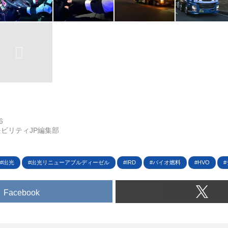
6
ビリティJP編集部
出光
出光リニューアブルディーゼル
IRD
バイオ燃料
HVO
Facebook