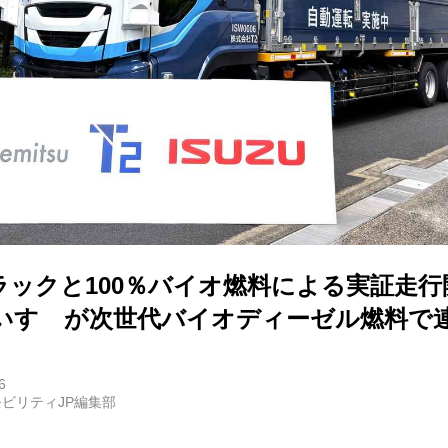
E
バイク
キックボード
フスタイル
ノロジー
ラックと100％バイオ燃料による実証走行
、いすゞが次世代バイオディーゼル燃料で
メディアについて
会社
6
ビリティJP編集部
規約