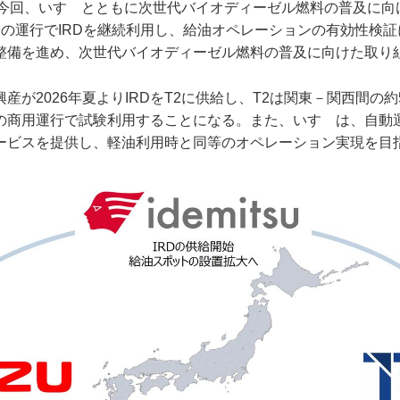
は今回、いすゞとともに次世代バイオディーゼル燃料の普及に向
際の運行でIRDを継続利用し、給油オペレーションの有効性検
整備を進め、次世代バイオディーゼル燃料の普及に向けた取り
産が2026年夏よりIRDをT2に供給し、T2は関東－関西間の約
の商用運行で試験利用することになる。また、いすゞは、自動
ービスを提供し、軽油利用時と同等のオペレーション実現を目