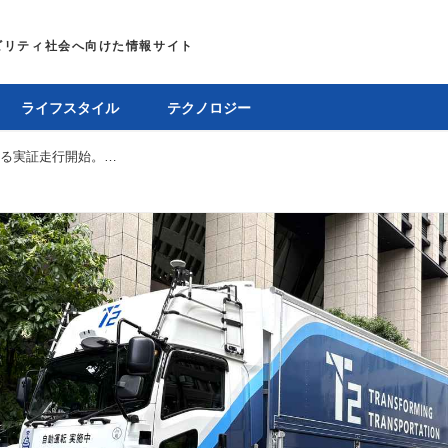
ライフスタイル
テクノロジー
自動運転トラックと100％バイオ燃料による実証走行開始。出光興産とT2、いすゞが次世代バイオディーゼル燃料で連携