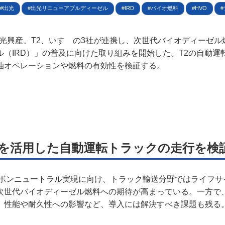
出光
出光リニューアブルディーゼル
IRD
バイオ燃料
HVO
イバシーポリシー
ター名簿
、出光興産、T2、いすゞの3社が連携し、次世代バイオディーゼ
ル（IRD）」の普及に向けた取り組みを開始した。T2の自動運
い合せ
油オペレーションや燃料の有効性を検証する。
掲載について
を活用した自動運転トラックの走行を検
ーボンニュートラル実現に向け、トラック輸送分野ではライフサ
次世代バイオディーゼル燃料への期待が高まっている。一方で
、性能や耐久性への影響など、導入には解決すべき課題も残る