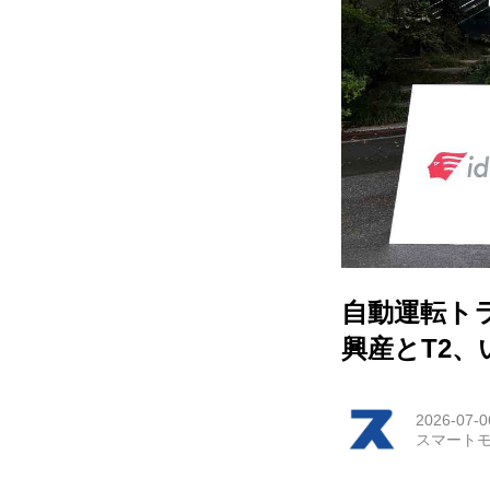
HOM
EV
電動
電動
ライ
テク
自動運転ト
興産とT2
この
運営
2026-07-0
スマートモ
利用