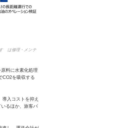
すゞは修理・メンテ
を原料に水素化処理
CO2を吸収する
、導入コストを抑え
ているほか、旅客バ
推進し、運送会社が