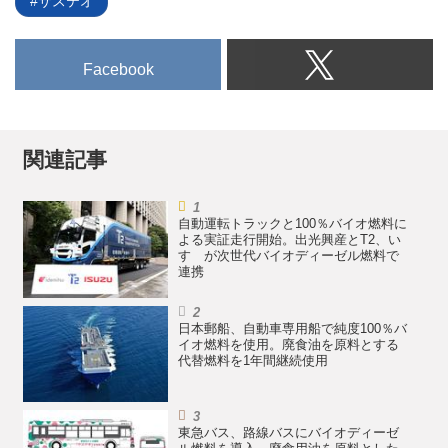
サステオ
Facebook
関連記事
自動運転トラックと100％バイオ燃料に
よる実証走行開始。出光興産とT2、い
すゞが次世代バイオディーゼル燃料で
連携
日本郵船、自動車専用船で純度100％バ
イオ燃料を使用。廃食油を原料とする
代替燃料を1年間継続使用
東急バス、路線バスにバイオディーゼ