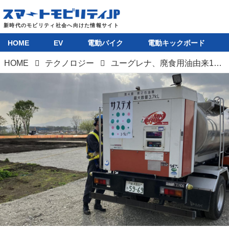
HOME
EV
電動バイク
電動キックボード
HOME
テクノロジー
ユーグレナ、廃食用油由来100％のバイオ燃料「サステオ100」を供給開始。2027年 国際園芸博覧会の建設現場で利用