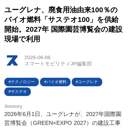
ユーグレナ、廃食用油由来100％の
バイオ燃料「サステオ100」を供給
開始。2027年 国際園芸博覧会の建設
HOME
現場で利用
EV
2026-06-06
電動バイク
スマートモビリティJP編集部
電動キックボード
テクノロジー
バイオ燃料
ユーグレナ
ライフスタイル
サステオ
テクノロジー
2026年6月1日、ユーグレナが、2027年国際園
このメディアについて
芸博覧会（GREEN×EXPO 2027）の建設工事