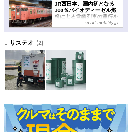
JR西日本、国内初となる
100％バイオディーゼル燃
料による営業列車の運行を
smart-mobility.jp
岡山エリアで開始 - スマー
トモビリティJP
サステオ
2