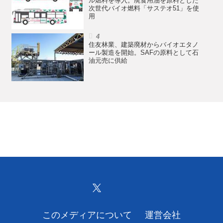
ル燃料を導入。廃食用油を原料とした
次世代バイオ燃料「サステオ51」を使
用
住友林業、建築廃材からバイオエタノ
ール製造を開始。SAFの原料として石
油元売に供給
このメディアについて
運営会社