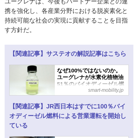
ユーグレナは、今後もパートナー企業との連
携を強化し、各産業分野における脱炭素化と
持続可能な社会の実現に貢献することを目指
す方針だ。
【関連記事】サステオの解説記事はこちら
なぜ100%ではないのか。
ユーグレナが水素化植物油
51％のバイオディーゼル燃
smart-mobility.jp
料「サステオ」開発 - スマ
ートモビリティJP
【関連記事】JR西日本はすでに100％バイ
オディーゼル燃料による営業運転を開始し
ている