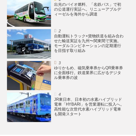
出光のバイオ燃料、「名鉄バス」で初
の公道運行実証へ。リニューアブルデ
ィーゼルを海外から調達
自動運転トラック×貨物鉄道を組み合わ
せた輸送実証を九州〜関東間で実施。
モーダルコンビネーションの定期運行
を目指す取り組み
ゆりかもめ、磁気乗車券からQR乗車券
に全面移行。鉄道業界に広がるデジタ
ル乗車券の波
JR東日本、日本初の水素ハイブリッド
電車「HYBARI」を営業運転に投入へ。
高性能な次世代水素ハイブリッド電車
も開発スタート