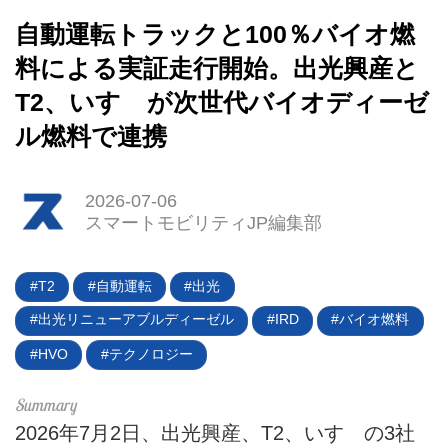
自動運転トラックと100％バイオ燃
料による実証走行開始。出光興産と
T2、いすゞが次世代バイオディーゼ
ル燃料で連携
HOME
2026-07-06
スマートモビリティJP編集部
EV
電動バイク
T2
自動運転
出光
出光リニューアブルディーゼル
IRD
バイオ燃料
電動キックボード
HVO
テクノロジー
ライフスタイル
テクノロジー
2026年7月2日、出光興産、T2、いすゞの3社