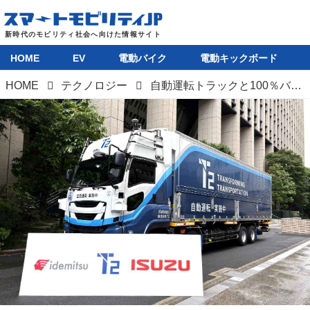
HOME
EV
電動バイク
電動キックボード
HOME
テクノロジー
自動運転トラックと100％バイオ燃料による実証走行開始。出光興産とT2、いすゞが次世代バイオディーゼル燃料で連携