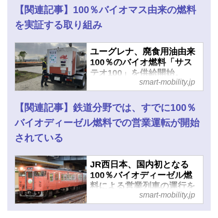
【関連記事】100％バイオマス由来の燃料
を実証する取り組み
ユーグレナ、廃食用油由来
100％のバイオ燃料「サス
テオ100」を供給開始。
smart-mobility.jp
2027年 国際園芸博覧会の建
設現場で利用 - スマートモ
ビリティJP
【関連記事】鉄道分野では、すでに100％
バイオディーゼル燃料での営業運転が開始
されている
JR西日本、国内初となる
100％バイオディーゼル燃
料による営業列車の運行を
smart-mobility.jp
岡山エリアで開始 - スマー
トモビリティJP