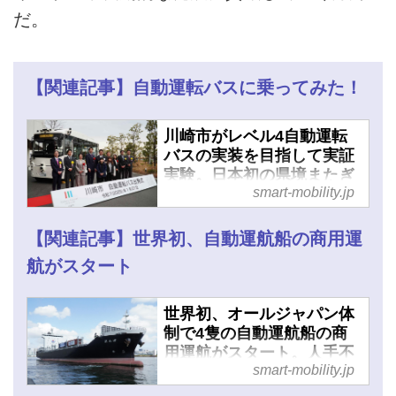
だ。
【関連記事】自動運転バスに乗ってみた！
川崎市がレベル4自動運転
バスの実装を目指して実証
実験。日本初の県境またぎ
smart-mobility.jp
のルートを設定 - スマート
モビリティJP
【関連記事】世界初、自動運航船の商用運
航がスタート
世界初、オールジャパン体
制で4隻の自動運航船の商
用運航がスタート。人手不
smart-mobility.jp
足の解消と事故の減少に期
待高まる - スマートモビリ