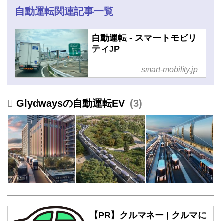
ティJP
自動運転関連記事一覧
自動運転 - スマートモビリ
ティJP
smart-mobility.jp
Glydwaysの自動運転EV
3
【PR】クルマネー | クルマに