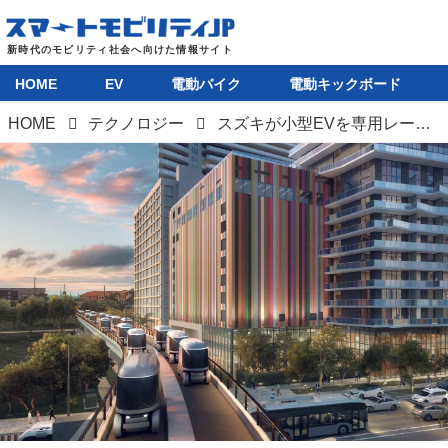
HOME
EV
電動バイク
電動キックボード
HOME
テクノロジー
スズキが小型EVを専用レーンで隊列自動運行させる新公共交通システム導入に向けた検討を開始。インドの交通環境改善に寄与