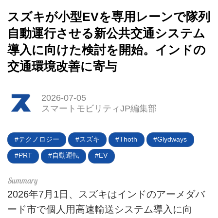
スズキが小型EVを専用レーンで隊列
自動運行させる新公共交通システム
導入に向けた検討を開始。インドの
交通環境改善に寄与
HOME
EV
2026-07-05
スマートモビリティJP編集部
電動バイク
電動キックボード
テクノロジー
スズキ
Thoth
Glydways
PRT
自動運転
EV
ライフスタイル
テクノロジー
2026年7月1日、スズキはインドのアーメダバ
ード市で個人用高速輸送システム導入に向
このメディアについて