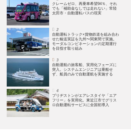
クレームゼロ、再乗車希望94％、それ
でも「補助金なしでは走れない」常陸
太田市・自動運転バスの現実
自動運転トラック×貨物鉄道を組み合わ
せた輸送実証を九州〜関東間で実施。
モーダルコンビネーションの定期運行
を目指す取り組み
自動運航の旅客船、実用化フェーズに
突入。システムエンジニアは乗船せ
ず、船員のみで自動運航を実施する
ブリヂストンがエアレスタイヤ「エア
フリー」を実用化。東近江市でグリス
ロ自動運転サービスに全国初導入