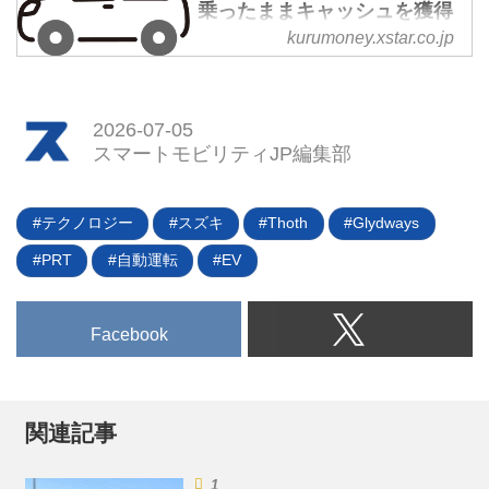
乗ったままキャッシュを獲得
kurumoney.xstar.co.jp
最短30秒で仮審査！売却代金を受
取りながら、車を使い続けられま
す。急なお金が必要なら、マイカ
ーリースバック。車を使いながら
2026-07-05
お金を手元に。
スマートモビリティJP編集部
テクノロジー
スズキ
Thoth
Glydways
PRT
自動運転
EV
Facebook
関連記事