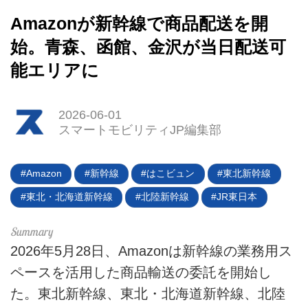
HOME
Amazonが新幹線で商品配送を開
始。青森、函館、金沢が当日配送可
EV
能エリアに
電動バイク
2026-06-01
電動キックボード
スマートモビリティJP編集部
ライフスタイル
Amazon
新幹線
はこビュン
東北新幹線
テクノロジー
東北・北海道新幹線
北陸新幹線
JR東日本
このメディアについて
運営会社
2026年5月28日、Amazonは新幹線の業務用ス
ペースを活用した商品輸送の委託を開始し
利用規約
た。東北新幹線、東北・北海道新幹線、北陸