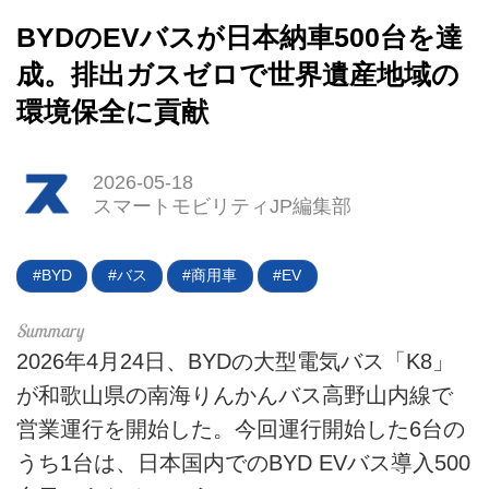
BYDのEVバスが日本納車500台を達
成。排出ガスゼロで世界遺産地域の
環境保全に貢献
2026-05-18
スマートモビリティJP編集部
HOME
EV
BYD
バス
商用車
EV
電動バイク
2026年4月24日、BYDの大型電気バス「K8」
電動キックボード
が和歌山県の南海りんかんバス高野山内線で
ライフスタイル
営業運行を開始した。今回運行開始した6台の
うち1台は、日本国内でのBYD EVバス導入500
テクノロジー