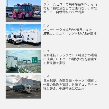
クレームゼロ、再乗車希望94％、それ
でも「補助金なしでは走れない」常陸
太田市・自動運転バスの現実
バッテリー交換式EVの普及に向け、
JFEエンジニアリングとSMASが提携
自動運転トラックでETC料金所の通過
に成功。ETCバーの開閉状況を認識す
る新技術で実現
日本郵便、自動運転トラックで関東-九
州間の輸送を実証。兵庫でコンテナを
移し替え、中継輸送に初活用