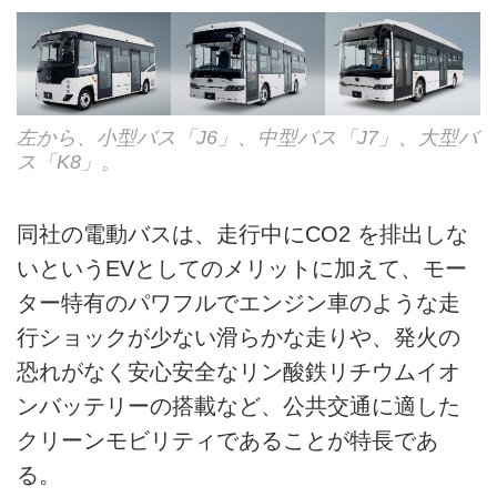
左から、小型バス「J6」、中型バス「J7」、大型バ
ス「K8」。
同社の電動バスは、走行中にCO2 を排出しな
いというEVとしてのメリットに加えて、モー
ター特有のパワフルでエンジン車のような走
行ショックが少ない滑らかな走りや、発火の
恐れがなく安心安全なリン酸鉄リチウムイオ
ンバッテリーの搭載など、公共交通に適した
クリーンモビリティであることが特長であ
る。